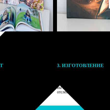
ЕТ
3. ИЗГОТОВЛЕНИЕ
подготовки заказа к печати
Оплатите заказ банковской кар
алисты могут связаться с Вами
оплаты получите подтверждение
му телефону или email для
описанием заказа. Когда отпра
я деталей.
вы получите письмо с трек-но
отслеживания.