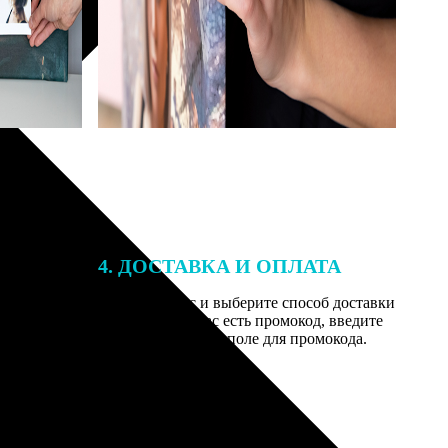
4. ДОСТАВКА И ОПЛАТА
той. После
Введите адрес и выберите способ доставки
 на email с
заказа. Если у вас есть промокод, введите
вим заказ
его в специальное поле для промокода.
мером для