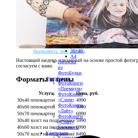
рамке
10х10
10×15
13×18
15×15
15×20
20×20
20×30
Не нашли Ваш город?
Мы доставляем по всему миру
30×30
30×40
Продолжить без города
A4
Настоящий шедевр, сделанный на основе простой фотогр
Полоски
согласуем с вами.
из
ФотоБудки
Форматы и цены
ФотоКниги
ФотоКниги
«Премиум»
Услуга
Цена, руб.
ФотоКниги
«Слим»
30х40 пенокартон
4990
ФотоКниги
40х60 пенокартон
5990
«Лайт»
50х70 пенокартон
6990
ФотоКниги
30х40 холст на подрамнике
5990
«Софт»
40х60 холст на подрамнике
6990
Блокноты
Календари
50х70 холст на подрамнике
8490
Календари