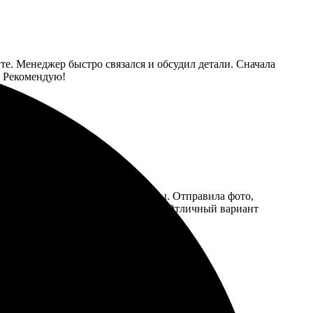
йте. Менеджер быстро связался и обсудил детали. Сначала
. Рекомендую!
те, все шаги понятны и интуитивны. Отправила фото,
щенные, точно передают настроение. Отличный вариант