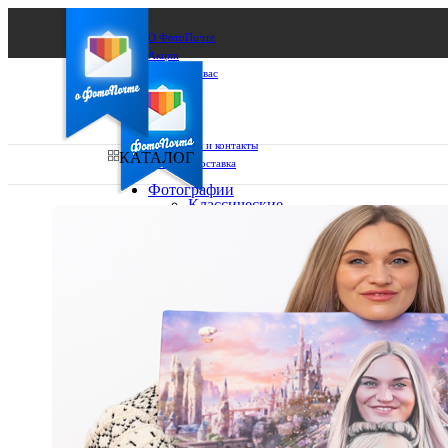
О ФотоПочте
Акции
Сделаем за вас
Бизнесу
FAQ
Франшиза
Поддержка и контакты
КАТАЛОГ
Оплата и доставка
Фотографии
Классические
фото
Ваш город:
10х10
10х15
Ваш регион доставки
13х18
15х15
Выберите из списка:
15х20
20х20
20х30
30х30
30х40
А4
Фото
в