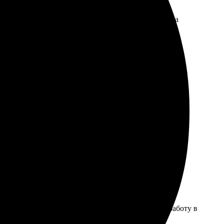
остой и удобный интерфейс на сайте. Легко выбрала
отовление прошло быстро, всего за несколько дней.
ения. Всем друзьям и знакомым рекомендую, очень
ал именно их. Рекомендую всем!
е было, всё быстро и четко выполнили. Получила работу в
.