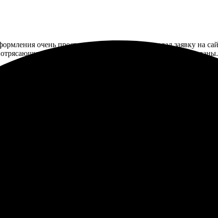
оформления очень прост: выбрал фотографию, подал заявку на са
я потрясающим! Цвета яркие, детали четкие. Ожидания оправданы
 холсте и осталась в полном восторге. Легкая навигация на сай
ой шедевр. Качество исполнения на высоте, цвета яркие и насы
ьных изображений!