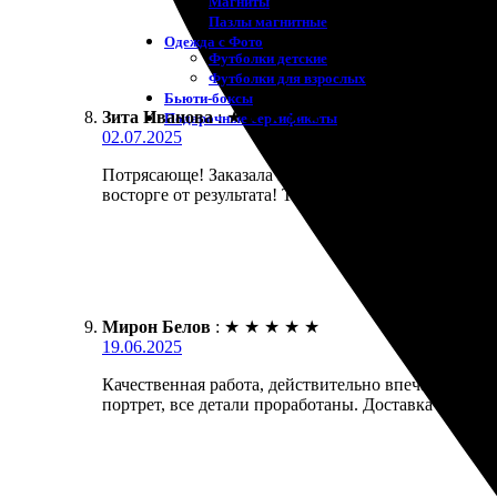
Магниты
Пазлы магнитные
Одежда с Фото
Футболки детские
Футболки для взрослых
Бьюти-боксы
Зита Иванова
:
★
★
★
★
★
Подарочные сертификаты
02.07.2025
Потрясающе! Заказала портрет. Онлайн-формат удобн
восторге от результата! Теперь планирую заказать 
Мирон Белов
:
★
★
★
★
★
19.06.2025
Качественная работа, действительно впечатлил рез
портрет, все детали проработаны. Доставка тоже б