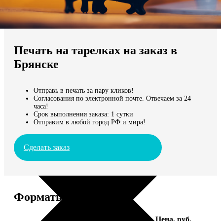
Не нашли Ваш город?
Мы доставляем по всему миру
Печать на тарелках на заказ в
Продолжить без города
Брянске
Отправь в печать за пару кликов!
Согласования по электронной почте. Отвечаем за 24
часа!
Срок выполнения заказа: 1 сутки
Отправим в любой город РФ и мира!
Сделать заказ
Форматы и цены
Услуга
Цена, руб.