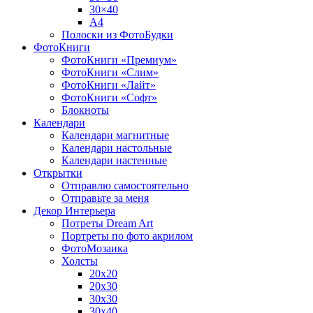
30×40
A4
Полоски из ФотоБудки
ФотоКниги
ФотоКниги «Премиум»
ФотоКниги «Слим»
ФотоКниги «Лайт»
ФотоКниги «Софт»
Блокноты
Календари
Календари магнитные
Календари настольные
Календари настенные
Открытки
Отправлю самостоятельно
Отправьте за меня
Декор Интерьера
Потреты Dream Art
Портреты по фото акрилом
ФотоМозаика
Холсты
20х20
20х30
30х30
30х40