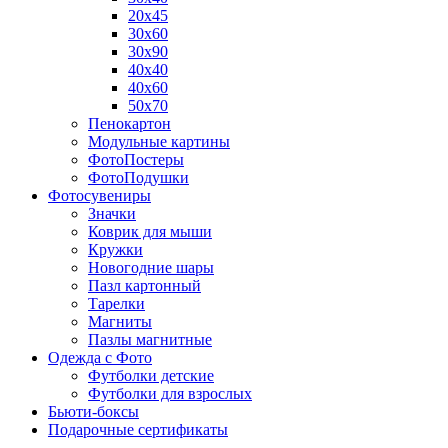
20х45
30х60
30х90
40х40
40х60
50х70
Пенокартон
Модульные картины
ФотоПостеры
ФотоПодушки
Фотоcувениры
Значки
Коврик для мыши
Кружки
Новогодние шары
Пазл картонный
Тарелки
Магниты
Пазлы магнитные
Одежда с Фото
Футболки детские
Футболки для взрослых
Бьюти-боксы
Подарочные сертификаты