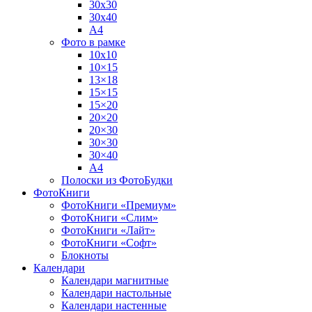
30х30
30х40
А4
Фото в рамке
10х10
10×15
13×18
15×15
15×20
20×20
20×30
30×30
30×40
A4
Полоски из ФотоБудки
ФотоКниги
ФотоКниги «Премиум»
ФотоКниги «Слим»
ФотоКниги «Лайт»
ФотоКниги «Софт»
Блокноты
Календари
Календари магнитные
Календари настольные
Календари настенные