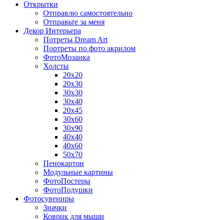
Открытки
Отправлю самостоятельно
Отправьте за меня
Декор Интерьера
Потреты Dream Art
Портреты по фото акрилом
ФотоМозаика
Холсты
20х20
20х30
30х30
30х40
20х45
30х60
30х90
40х40
40х60
50х70
Пенокартон
Модульные картины
ФотоПостеры
ФотоПодушки
Фотоcувениры
Значки
Коврик для мыши