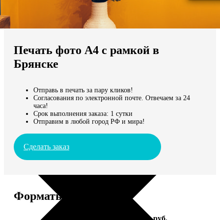
Не нашли Ваш город?
Мы доставляем по всему миру
Печать фото А4 с рамкой в
Продолжить без города
Брянске
Отправь в печать за пару кликов!
Согласования по электронной почте. Отвечаем за 24
часа!
Срок выполнения заказа: 1 сутки
Отправим в любой город РФ и мира!
Сделать заказ
Форматы и цены
Услуга
Цена, руб.