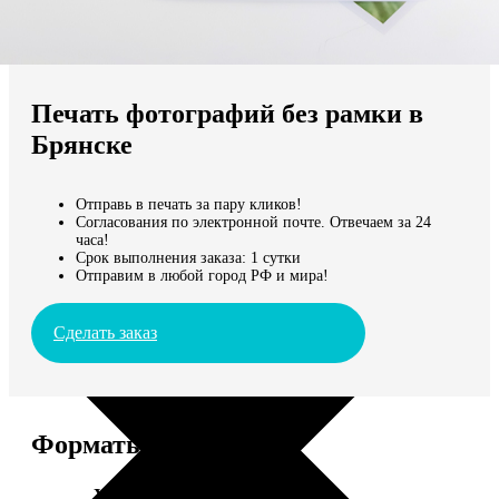
Не нашли Ваш город?
Мы доставляем по всему миру
Печать фотографий без рамки в
Продолжить без города
Брянске
Отправь в печать за пару кликов!
Согласования по электронной почте. Отвечаем за 24
часа!
Срок выполнения заказа: 1 сутки
Отправим в любой город РФ и мира!
Сделать заказ
Форматы и цены
Услуга
Цена, руб.