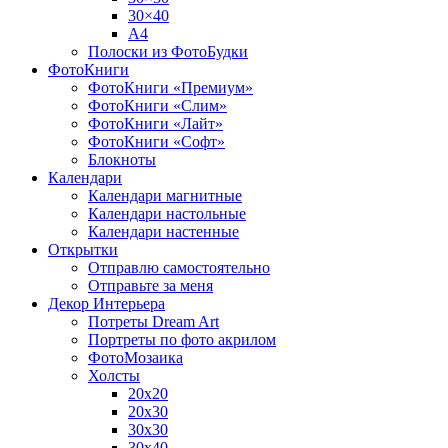
30×40
A4
Полоски из ФотоБудки
ФотоКниги
ФотоКниги «Премиум»
ФотоКниги «Слим»
ФотоКниги «Лайт»
ФотоКниги «Софт»
Блокноты
Календари
Календари магнитные
Календари настольные
Календари настенные
Открытки
Отправлю самостоятельно
Отправьте за меня
Декор Интерьера
Потреты Dream Art
Портреты по фото акрилом
ФотоМозаика
Холсты
20х20
20х30
30х30
30х40