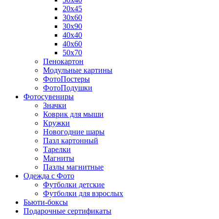
20х45
30х60
30х90
40х40
40х60
50х70
Пенокартон
Модульные картины
ФотоПостеры
ФотоПодушки
Фотоcувениры
Значки
Коврик для мыши
Кружки
Новогодние шары
Пазл картонный
Тарелки
Магниты
Пазлы магнитные
Одежда с Фото
Футболки детские
Футболки для взрослых
Бьюти-боксы
Подарочные сертификаты