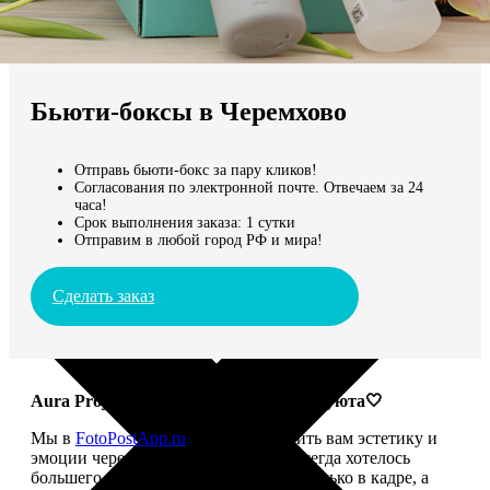
Не нашли Ваш город?
Мы доставляем по всему миру
Бьюти-боксы в Черемхово
Продолжить без города
Отправь бьюти-бокс за пару кликов!
Согласования по электронной почте. Отвечаем за 24
часа!
Срок выполнения заказа: 1 сутки
Отправим в любой город РФ и мира!
Сделать заказ
Aura Project: твой ритуал красоты и уюта🤍
Мы в
FotoPostApp.ru
привыкли дарить вам эстетику и
эмоции через фотографии. Но нам всегда хотелось
большего — чтобы красота жила не только в кадре, а