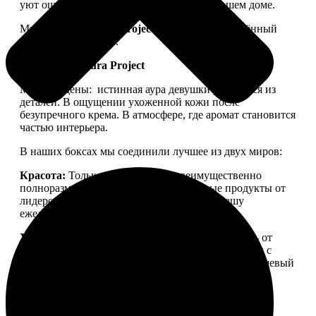
уют ощущался не только в ленте, но и в вашем доме.
Мы запускаем
Aura Project
— проект, посвящённый
осознанной красоте.
Философия Aura Project
Мы убеждены:
истинная аура девушки рождается из
деталей. В ощущении ухоженной кожи после
безупречного крема. В атмосфере, где аромат становится
частью интерьера.
В наших боксах мы соединили лучшее из двух миров:
Красота:
Только качественная, преимущественно
полноразмерная косметика. Проверенные продукты от
лидеров бьюти-рынка, которые войдут в вашу
ежедневную рутину.
Уют:
Детали для дома, создающие настроение — от
свечей для медитации до арома-капсул для стирки с
уникальной парфюмерной молекулой. Тонкий нишевый
аромат, ощущение тепла и пространства, в которое
хочется возвращаться.
Aura Project
— это
персональный ритуал заботы о