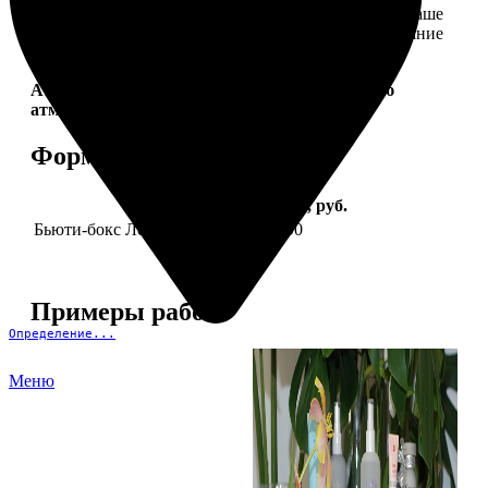
себе. Это коллекция продуктов, которые создадут ваше
идеальное настроение и подчеркнут природное сияние
— как снаружи, так и изнутри.
Aura Project by
FotoPostApp.ru
— создай свою
атмосферу!
Форматы и цены
Услуга
Цена, руб.
Бьюти-бокс Леди Mail "Весна"
2590
Примеры работ
Определение...
Меню