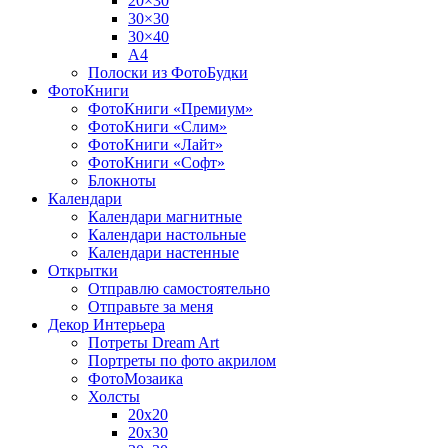
20×30
30×30
30×40
A4
Полоски из ФотоБудки
ФотоКниги
ФотоКниги «Премиум»
ФотоКниги «Слим»
ФотоКниги «Лайт»
ФотоКниги «Софт»
Блокноты
Календари
Календари магнитные
Календари настольные
Календари настенные
Открытки
Отправлю самостоятельно
Отправьте за меня
Декор Интерьера
Потреты Dream Art
Портреты по фото акрилом
ФотоМозаика
Холсты
20х20
20х30