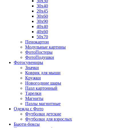
30х30
30х40
20х45
30х60
30х90
40х40
40х60
50х70
Пенокартон
Модульные картины
ФотоПостеры
ФотоПодушки
Фотоcувениры
Значки
Коврик для мыши
Кружки
Новогодние шары
Пазл картонный
Тарелки
Магниты
Пазлы магнитные
Одежда с Фото
Футболки детские
Футболки для взрослых
Бьюти-боксы