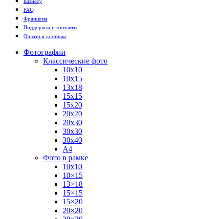
Бизнесу
FAQ
Франшиза
Поддержка и контакты
Оплата и доставка
Фотографии
Классические фото
10х10
10х15
13х18
15х15
15х20
20х20
20х30
30х30
30х40
А4
Фото в рамке
10х10
10×15
13×18
15×15
15×20
20×20