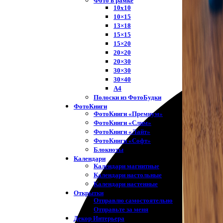
Фото в рамке
10х10
10×15
13×18
15×15
15×20
20×20
20×30
30×30
30×40
A4
Полоски из ФотоБудки
ФотоКниги
ФотоКниги «Премиум»
ФотоКниги «Слим»
ФотоКниги «Лайт»
ФотоКниги «Софт»
Блокноты
Календари
Календари магнитные
Календари настольные
Календари настенные
Открытки
Отправлю самостоятельно
Отправьте за меня
Декор Интерьера