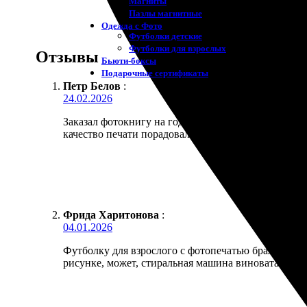
Магниты
Пазлы магнитные
Одежда с Фото
Футболки детские
Футболки для взрослых
Отзывы
Бьюти-боксы
Подарочные сертификаты
Петр Белов
:
24.02.2026
Заказал фотокнигу на годовщину родителей, делал
качество печати порадовало, плотные страницы, цв
Фрида Харитонова
:
04.01.2026
Футболку для взрослого с фотопечатью брала мужу 
рисунке, может, стиральная машина виновата.