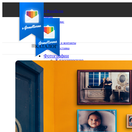
О ФотоПочте
Акции
Сделаем за вас
Бизнесу
FAQ
Франшиза
Поддержка и контакты
КАТАЛОГ
Оплата и доставка
Фотографии
Классические
фото
Ваш город:
10х10
10х15
Ваш регион доставки
13х18
15х15
Выберите из списка:
15х20
20х20
20х30
30х30
30х40
А4
Фото
в