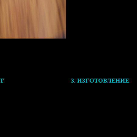
ЕТ
3. ИЗГОТОВЛЕНИЕ
подготовки заказа к печати
Оплатите заказ банковской кар
алисты могут связаться с Вами
оплаты получите подтверждение
му телефону или email для
описанием заказа. Когда отпра
я деталей.
вы получите письмо с трек-но
отслеживания.