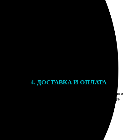
4. ДОСТАВКА И ОПЛАТА
той. После
Введите адрес и выберите способ доставки
 на email с
заказа. Если у вас есть промокод, введите
вим заказ
его в специальное поле для промокода.
мером для