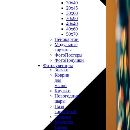
30х40
20х45
30х60
30х90
40х40
40х60
50х70
Пенокартон
Модульные
картины
ФотоПостеры
ФотоПодушки
Фотоcувениры
Значки
Коврик
для
мыши
Кружки
Новогодние
шары
Пазл
картонный
Тарелки
Магниты
Пазлы