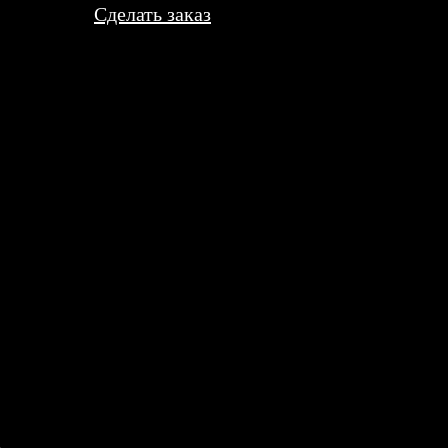
Сделать заказ
 впервые — немного нервничал, что макет собью. Но редактор на
ета сочные. Родители чуть не прослезились.
в подарок. Носит, хвалит, говорит, дышит хорошо. Но после тр