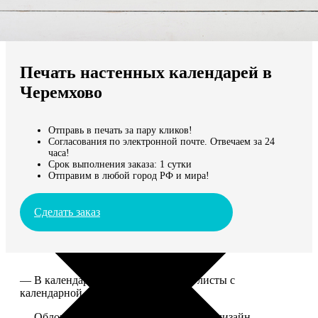
Не нашли Ваш город?
Мы доставляем по всему миру
Печать настенных календарей в
Продолжить без города
Черемхово
Отправь в печать за пару кликов!
Согласования по электронной почте. Отвечаем за 24
часа!
Срок выполнения заказа: 1 сутки
Отправим в любой город РФ и мира!
Сделать заказ
— В календаре 13 листов: обложка+листы с
календарной сеткой.
— Обложка для календаря стандартная, дизайн