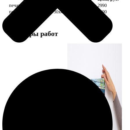
печать фото на холсте 30х40 на подрамнике
2990
печать фото на холсте 30х40 в раме
5490
Примеры работ