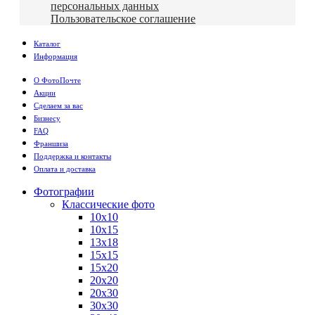
персональных данных
Пользовательское соглашение
Каталог
Информация
О ФотоПочте
Акции
Сделаем за вас
Бизнесу
FAQ
Франшиза
Поддержка и контакты
Оплата и доставка
Фотографии
Классические фото
10х10
10х15
13х18
15х15
15х20
20х20
20х30
30х30