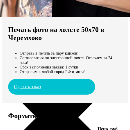
Не нашли Ваш город?
Мы доставляем по всему миру
Печать фото на холсте 50х70 в
Продолжить без города
Черемхово
Отправь в печать за пару кликов!
Согласования по электронной почте. Отвечаем за 24
часа!
Срок выполнения заказа: 1 сутки
Отправим в любой город РФ и мира!
Сделать заказ
Форматы и цены
Услуга
Цена, руб.