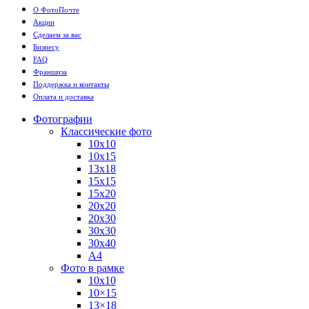
О ФотоПочте
Акции
Сделаем за вас
Бизнесу
FAQ
Франшиза
Поддержка и контакты
Оплата и доставка
Фотографии
Классические фото
10х10
10х15
13х18
15х15
15х20
20х20
20х30
30х30
30х40
А4
Фото в рамке
10х10
10×15
13×18