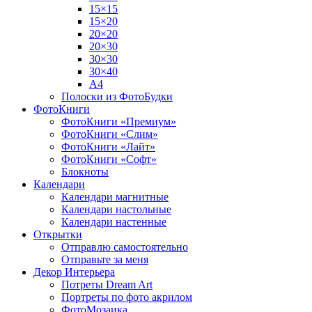
15×15
15×20
20×20
20×30
30×30
30×40
A4
Полоски из ФотоБудки
ФотоКниги
ФотоКниги «Премиум»
ФотоКниги «Слим»
ФотоКниги «Лайт»
ФотоКниги «Софт»
Блокноты
Календари
Календари магнитные
Календари настольные
Календари настенные
Открытки
Отправлю самостоятельно
Отправьте за меня
Декор Интерьера
Потреты Dream Art
Портреты по фото акрилом
ФотоМозаика