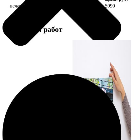
печать фото на холсте 50х70 на подрамнике
5990
Примеры работ