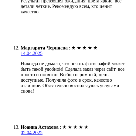
Результат превзошёл ожидания: цвета яркие, все
детали чёткие. Рекомендую всем, кто ценит
качество.
Маргарита Черняева
:
★
★
★
★
★
14.04.2025
Никогда не думала, что печать фотографий может
быть такой удобной! Сделала заказ через сайт, все
просто и понятно. Выбор огромный, цены
доступные. Получила фото в срок, качество
отличное. Обязательно воспользуюсь услугами
снова!
Иоанна Астахова
:
★
★
★
★
★
05.04.2025