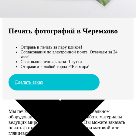
Не нашли Ваш город?
Мы доставляем по всему миру
Печать фотографий в Черемхово
Продолжить без города
Отправь в печать за пару кликов!
Согласования по электронной почте. Отвечаем за 24
часа!
Срок выполнения заказа: 1 сутки
Отправим в любой город РФ и мира!
Сделать заказ
Мы печатаем фотографии на профессиональном
оборудовании Noritsu, используем в работе материалы
ведущих мировых производителей. Вы можете заказать
печать фотографий разных форматов на матовой или
глянцевой фотобумаге.