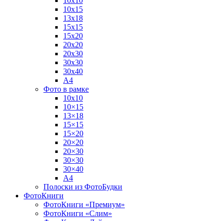
10х10
10х15
13х18
15х15
15х20
20х20
20х30
30х30
30х40
А4
Фото в рамке
10х10
10×15
13×18
15×15
15×20
20×20
20×30
30×30
30×40
A4
Полоски из ФотоБудки
ФотоКниги
ФотоКниги «Премиум»
ФотоКниги «Слим»