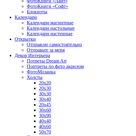
ФотоКниги «Лайт»
ФотоКниги «Софт»
Блокноты
Календари
Календари магнитные
Календари настольные
Календари настенные
Открытки
Отправлю самостоятельно
Отправьте за меня
Декор Интерьера
Потреты Dream Art
Портреты по фото акрилом
ФотоМозаика
Холсты
20х20
20х30
30х30
30х40
20х45
30х60
30х90
40х40
40х60
50х70