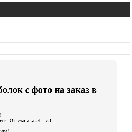
олок с фото на заказ в
!
те. Отвечаем за 24 часа!
и
ира!