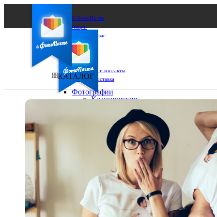
О ФотоПочте
Акции
Сделаем за вас
Бизнесу
FAQ
Франшиза
Поддержка и контакты
КАТАЛОГ
Оплата и доставка
Фотографии
Классические
фото
Ваш город:
10х10
10х15
Ваш регион доставки
13х18
15х15
Выберите из списка:
15х20
20х20
20х30
30х30
30х40
А4
Фото
в