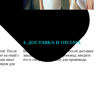
4. ДОСТАВКА И ОПЛАТА
той. После
Введите адрес и выберите способ доставки
 на email с
заказа. Если у вас есть промокод, введите
вим заказ
его в специальное поле для промокода.
мером для