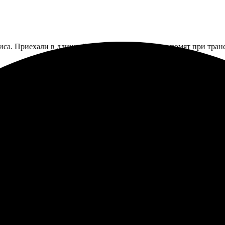
са. Приехали в длинной трубке, один угол чуть помят при транс
 Сделали быстро, но на доставку потратили почти столько же в