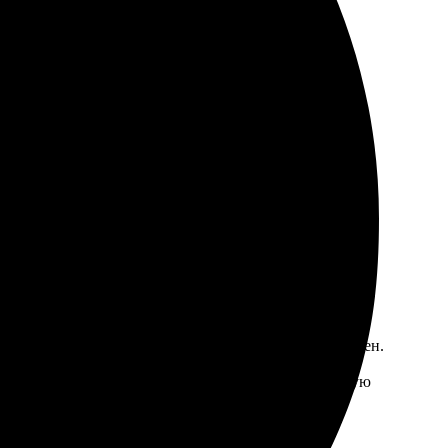
ндую заказывать!
я заказа прошел быстро, интерфейс интуитивно понятен.
Цены адекватные, радуют акции и скидки. Рекомендую