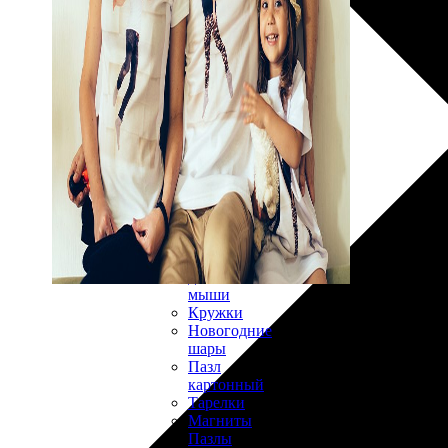
30х40
20х45
30х60
30х90
40х40
40х60
50х70
Пенокартон
Модульные
картины
ФотоПостеры
ФотоПодушки
Фотоcувениры
Значки
Коврик
для
мыши
Кружки
Новогодние
шары
Пазл
картонный
Тарелки
Магниты
Пазлы