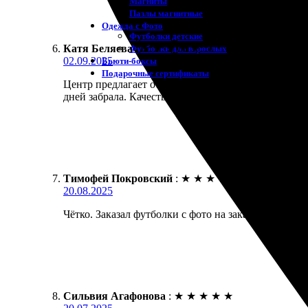
Магниты
Пазлы магнитные
Одежда с Фото
Футболки детские
Катя Беляева
:
★
★
★
★
★
Футболки для взрослых
02.09.2025
Бьюти-боксы
Подарочные сертификаты
Центр предлагает отличные услуги. Заказала футбол
дней забрала. Качество на высоте, цветопередача 
Тимофей Покровский
:
★
★
★
★
★
20.08.2025
Чётко. Заказал футболки с фото на заказ. Оперативн
Сильвия Агафонова
:
★
★
★
★
★