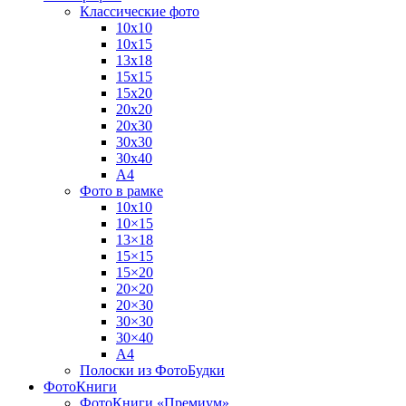
Классические фото
10х10
10х15
13х18
15х15
15х20
20х20
20х30
30х30
30х40
А4
Фото в рамке
10х10
10×15
13×18
15×15
15×20
20×20
20×30
30×30
30×40
A4
Полоски из ФотоБудки
ФотоКниги
ФотоКниги «Премиум»