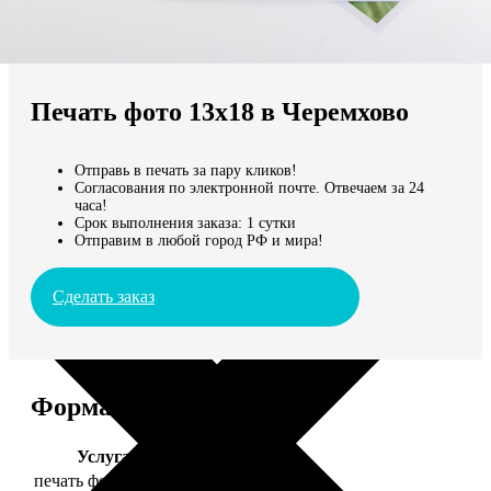
Не нашли Ваш город?
Мы доставляем по всему миру
Печать фото 13х18 в Черемхово
Продолжить без города
Отправь в печать за пару кликов!
Согласования по электронной почте. Отвечаем за 24
часа!
Срок выполнения заказа: 1 сутки
Отправим в любой город РФ и мира!
Сделать заказ
Форматы и цены
Услуга
Цена, руб.
печать фото 13х18
39