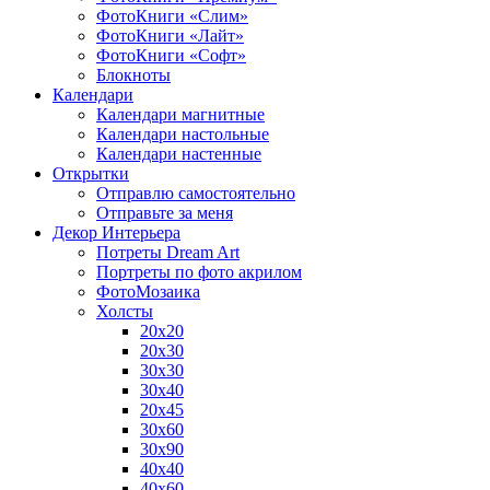
ФотоКниги «Слим»
ФотоКниги «Лайт»
ФотоКниги «Софт»
Блокноты
Календари
Календари магнитные
Календари настольные
Календари настенные
Открытки
Отправлю самостоятельно
Отправьте за меня
Декор Интерьера
Потреты Dream Art
Портреты по фото акрилом
ФотоМозаика
Холсты
20х20
20х30
30х30
30х40
20х45
30х60
30х90
40х40
40х60