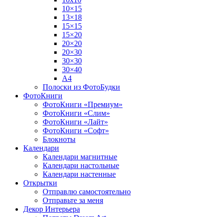
10×15
13×18
15×15
15×20
20×20
20×30
30×30
30×40
A4
Полоски из ФотоБудки
ФотоКниги
ФотоКниги «Премиум»
ФотоКниги «Слим»
ФотоКниги «Лайт»
ФотоКниги «Софт»
Блокноты
Календари
Календари магнитные
Календари настольные
Календари настенные
Открытки
Отправлю самостоятельно
Отправьте за меня
Декор Интерьера