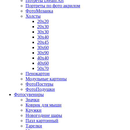
Потреты Dream Art
Портреты по фото акрилом
ФотоМозаика
Холсты
20х20
20х30
30х30
30х40
20х45
30х60
30х90
40х40
40х60
50х70
Пенокартон
Модульные картины
ФотоПостеры
ФотоПодушки
Фотоcувениры
Значки
Коврик для мыши
Кружки
Новогодние шары
Пазл картонный
Тарелки