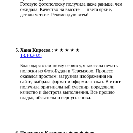
Готовую фотополоску получила даже раньше, чем
ожидала. Качество на высоте — цвета яркие,
детали четкие. Рекомендую всем!
Хана Киреева
:
★
★
★
★
★
13.10.2025
Благодаря отличному сервису, я заказала печать
полоски из ФотоБудки в Черемхово. Процесс
оказался простым: загрузила изображения на
сайте, выбрала формат и оформила заказ. В итоге
получила оригинальный сувенир, порадовали
качество и быстрота выполнения. Все прошло
гладко, обязательно вернусь снова.
Прасковья Казакова
:
★
★
★
★
★