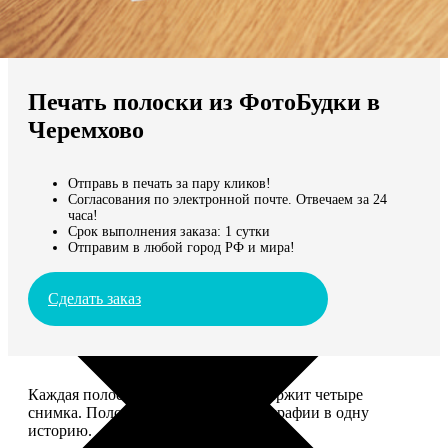
Не нашли Ваш город?
Мы доставляем по всему миру
Печать полоски из ФотоБудки в
Продолжить без города
Черемхово
Отправь в печать за пару кликов!
Согласования по электронной почте. Отвечаем за 24
часа!
Срок выполнения заказа: 1 сутки
Отправим в любой город РФ и мира!
Сделать заказ
Каждая полоска размером 5*20 содержит четыре
снимка. Полоски объединяют фотографии в одну
историю.