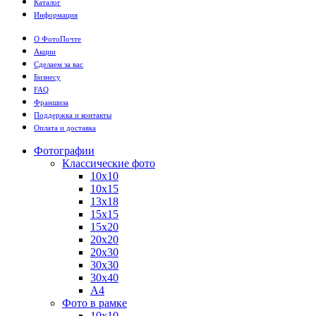
Каталог
Информация
О ФотоПочте
Акции
Сделаем за вас
Бизнесу
FAQ
Франшиза
Поддержка и контакты
Оплата и доставка
Фотографии
Классические фото
10х10
10х15
13х18
15х15
15х20
20х20
20х30
30х30
30х40
А4
Фото в рамке
10х10