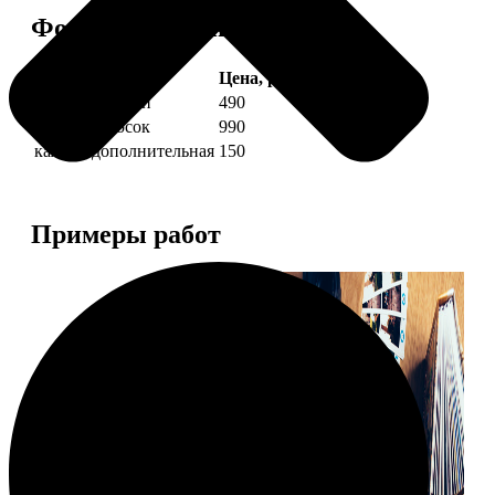
Форматы и цены
Услуга
Цена, руб.
4 фото полоски
490
8 фото полосок
990
каждая дополнительная
150
Примеры работ