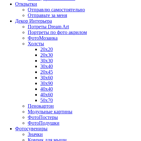
Открытки
Отправлю самостоятельно
Отправьте за меня
Декор Интерьера
Потреты Dream Art
Портреты по фото акрилом
ФотоМозаика
Холсты
20х20
20х30
30х30
30х40
20х45
30х60
30х90
40х40
40х60
50х70
Пенокартон
Модульные картины
ФотоПостеры
ФотоПодушки
Фотоcувениры
Значки
Коврик для мыши