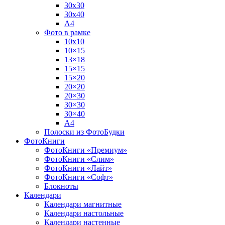
30х30
30х40
А4
Фото в рамке
10х10
10×15
13×18
15×15
15×20
20×20
20×30
30×30
30×40
A4
Полоски из ФотоБудки
ФотоКниги
ФотоКниги «Премиум»
ФотоКниги «Слим»
ФотоКниги «Лайт»
ФотоКниги «Софт»
Блокноты
Календари
Календари магнитные
Календари настольные
Календари настенные