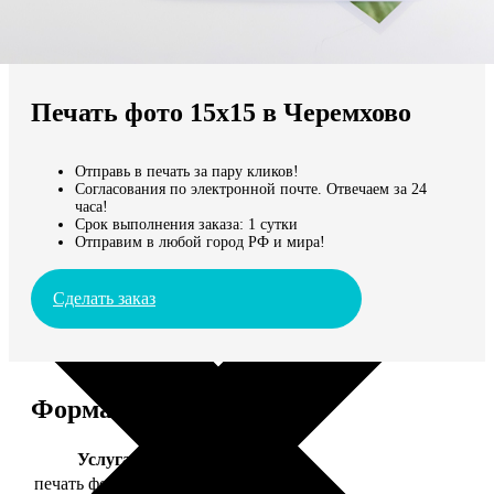
Не нашли Ваш город?
Мы доставляем по всему миру
Печать фото 15х15 в Черемхово
Продолжить без города
Отправь в печать за пару кликов!
Согласования по электронной почте. Отвечаем за 24
часа!
Срок выполнения заказа: 1 сутки
Отправим в любой город РФ и мира!
Сделать заказ
Форматы и цены
Услуга
Цена, руб.
печать фото 15х15
43