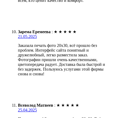
всем, кто ценит качество и комфорт.
Зарема Еремеева
:
★
★
★
★
★
21.05.2025
Заказала печать фото 20х30, всё прошло без
проблем. Интерфейс сайта понятный и
дружелюбный, легко разместила заказ.
Фотографии пришли очень качественными,
цветопередача радует. Доставка была быстрой и
без задержек. Пользуюсь услугами этой фирмы
снова и снова!
Всеволод Матвеев
:
★
★
★
★
★
25.04.2025