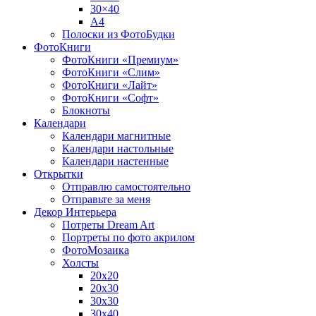
30×40
A4
Полоски из ФотоБудки
ФотоКниги
ФотоКниги «Премиум»
ФотоКниги «Слим»
ФотоКниги «Лайт»
ФотоКниги «Софт»
Блокноты
Календари
Календари магнитные
Календари настольные
Календари настенные
Открытки
Отправлю самостоятельно
Отправьте за меня
Декор Интерьера
Потреты Dream Art
Портреты по фото акрилом
ФотоМозаика
Холсты
20х20
20х30
30х30
30х40