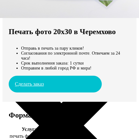
Не нашли Ваш город?
Мы доставляем по всему миру
Печать фото 20х30 в Черемхово
Продолжить без города
Отправь в печать за пару кликов!
Согласования по электронной почте. Отвечаем за 24
часа!
Срок выполнения заказа: 1 сутки
Отправим в любой город РФ и мира!
Сделать заказ
Форматы и цены
Услуга
Цена, руб.
печать фото 20х30
129