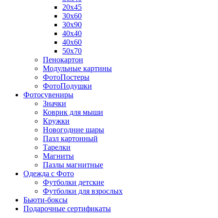
20х45
30х60
30х90
40х40
40х60
50х70
Пенокартон
Модульные картины
ФотоПостеры
ФотоПодушки
Фотоcувениры
Значки
Коврик для мыши
Кружки
Новогодние шары
Пазл картонный
Тарелки
Магниты
Пазлы магнитные
Одежда с Фото
Футболки детские
Футболки для взрослых
Бьюти-боксы
Подарочные сертификаты