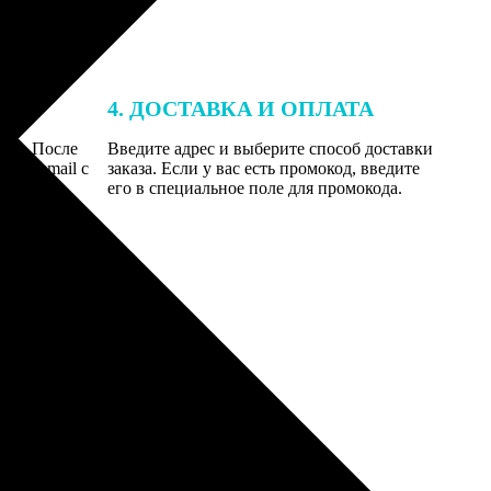
4. ДОСТАВКА И ОПЛАТА
той. После
Введите адрес и выберите способ доставки
 на email с
заказа. Если у вас есть промокод, введите
вим заказ
его в специальное поле для промокода.
мером для