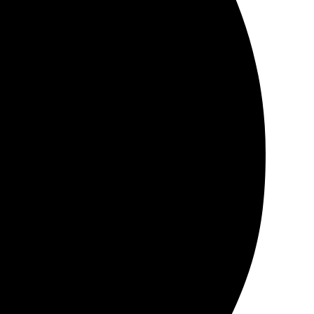
амкой, всё сделали быстро. Качество на высоте,
сем друзьям!
 процедура прошла легко. Приятно удивила скорость
на результатом, точно буду заказывать еще!