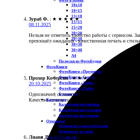
Фото в рамке
10х10
10×15
13×18
Зураб Ф.
:
★
★
★
★
★
15×15
08.11.2025
15×20
20×20
Нельзя не отметить удобство работы с сервисом. За
20×30
превзошёл ожидания - качественная печать и стиль
30×30
30×40
A4
Полоски из ФотоБудки
ФотоКниги
ФотоКниги «Премиум»
ФотоКниги «Слим»
Прохор Кочергин
:
★
★
★
★
★
ФотоКниги «Лайт»
20.10.2025
ФотоКниги «Софт»
Блокноты
Однозначно, осталась довольна. Удобный сайт и пр
Календари
Качество печати порадовало, цвета яркие и насыще
Календари магнитные
Календари настольные
Календари настенные
Открытки
Отправлю самостоятельно
Отправьте за меня
Лиана Дашкова
:
★
★
★
★
★
Декор Интерьера