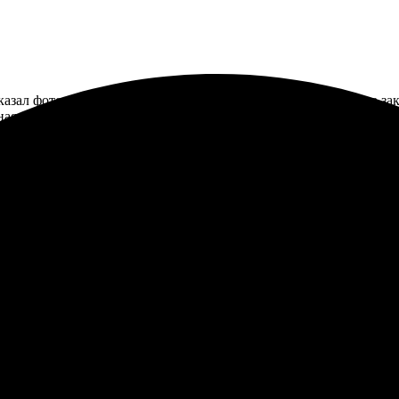
казал фото 15х15 с рамкой, всё прошло гладко. Простая форма зак
ная рамка. Обязательно обращусь снова!
остая подача заказа. Сначала выбрала фото, затем размер и мате
нные. Обязательно закажу снова!