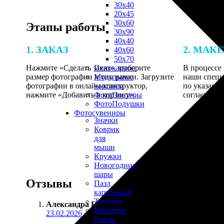
30х40
20х45
30х60
Этапы работы
30х90
40х40
1. ЗАКАЗ
2. МАК
40х60
50х70
Нажмите «Сделать заказ», выберите
В процессе 
Пенокартон
размер фотографии и тип рамки. Загрузите
наши специ
Модульные
фотографии в онлайн-конструктор,
по указанно
картины
нажмите «Добавить в корзину».
согласовани
ФотоПостеры
ФотоПодушки
Фотоcувениры
Значки
Коврик
для
мыши
Кружки
Новогодние
шары
Отзывы
Пазл
картонный
Тарелки
Александра Егорова
:
Магниты
23.02.2026
Пазлы