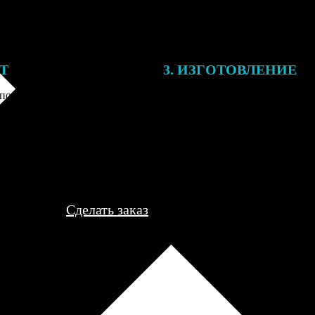
ЕТ
3. ИЗГОТОВЛЕНИЕ
подготовки заказа к печати
Оплатите заказ банковской кар
алисты могут связаться с Вами
оплаты получите подтверждение
му телефону или email для
описанием заказа. Когда отпра
я деталей.
вы получите письмо с трек-но
отслеживания.
Сделать заказ