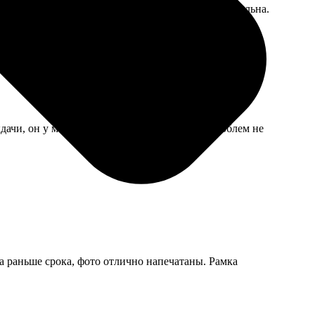
 размытое фото. Всё собрали красиво, дочка довольна.
ыдачи, он у меня по дороге домой. Никаких проблем не
а раньше срока, фото отлично напечатаны. Рамка