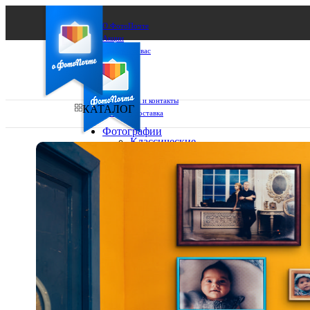
О ФотоПочте
Акции
Сделаем за вас
Бизнесу
FAQ
Франшиза
Поддержка и контакты
КАТАЛОГ
Оплата и доставка
Фотографии
Классические
фото
Ваш город:
10х10
10х15
Ваш регион доставки
13х18
15х15
Выберите из списка:
15х20
20х20
20х30
30х30
30х40
А4
Фото
в