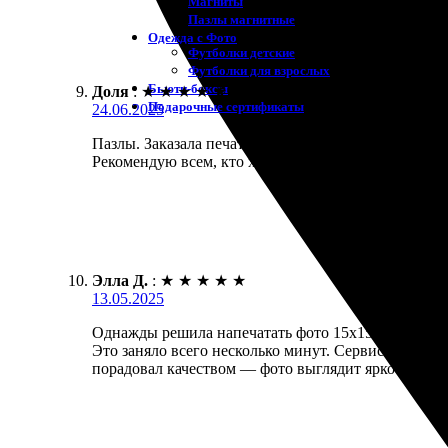
Магниты
Пазлы магнитные
Одежда с Фото
Футболки детские
Футболки для взрослых
Бьюти-боксы
Доля
:
★
★
★
★
★
Подарочные сертификаты
24.06.2025
Пазлы. Заказала печать фотки 15х15 с рамкой через
Рекомендую всем, кто хочет сохранить моменты!
Элла Д.
:
★
★
★
★
★
13.05.2025
Однажды решила напечатать фото 15х15 с рамкой и в
Это заняло всего несколько минут. Сервис удивил 
порадовал качеством — фото выглядит ярко и стил