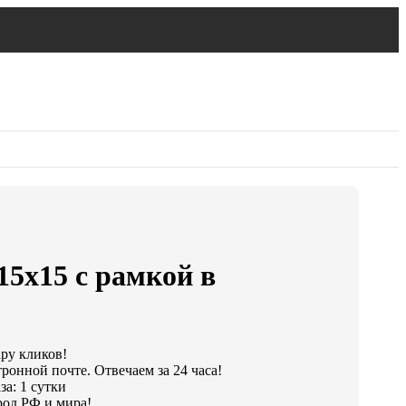
15х15 с рамкой в
ару кликов!
ронной почте. Отвечаем за 24 часа!
а: 1 сутки
род РФ и мира!