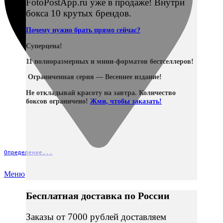
FotoPostApp.ru уже в продаже! Внутри
бокса 10 крутых брендов.
Почему нужно брать прямо сейчас?
Суперцена!
11 полноразмерных и мини-форматов бестселлеров!
Ограниченная серия — Весеннее издание!
Не откладывай красоту на завтра. Количество
боксов ограничено!
Жми, чтобы заказать!
Определение...
Меню
Бесплатная доставка по России
Заказы от 7000 рублей доставляем