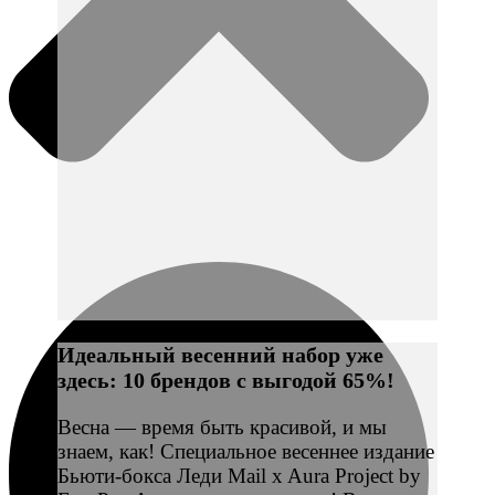
Идеальный весенний набор уже
здесь: 10 брендов с выгодой 65%!
Весна — время быть красивой, и мы
знаем, как! Специальное весеннее издание
Бьюти-бокса Леди Mail x Aura Project by