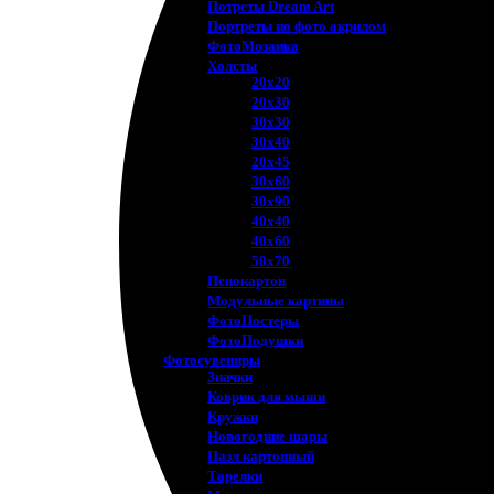
Потреты Dream Art
Портреты по фото акрилом
ФотоМозаика
Холсты
20х20
20х30
30х30
30х40
20х45
30х60
30х90
40х40
40х60
50х70
Пенокартон
Модульные картины
ФотоПостеры
ФотоПодушки
Фотоcувениры
Значки
Коврик для мыши
Кружки
Новогодние шары
Пазл картонный
Тарелки