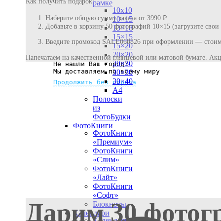
Как получить подарок:
рамке
10х10
Наберите общую сумму заказа от 3990 ₽
10×15
Добавьте в корзину 50 фотографий 10×15 (загрузите свои
13×18
15×15
Введите промокод SALE060826 при оформлении — стоимо
15×20
20×20
Напечатаем на качественной глянцевой или матовой бумаге. Акц
20×30
Не нашли Ваш город?
Мы доставляем по всему миру
30×30
30×40
Продолжить без города
A4
Полоски
из
ФотоБудки
ФотоКниги
ФотоКниги
«Премиум»
ФотоКниги
«Слим»
ФотоКниги
«Лайт»
ФотоКниги
«Софт»
Дарим 30 фотог
Блокноты
Календари
Календари