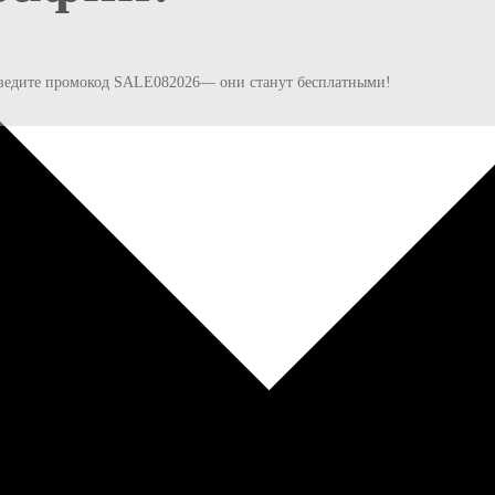
и введите промокод SALE082026— они станут бесплатными!