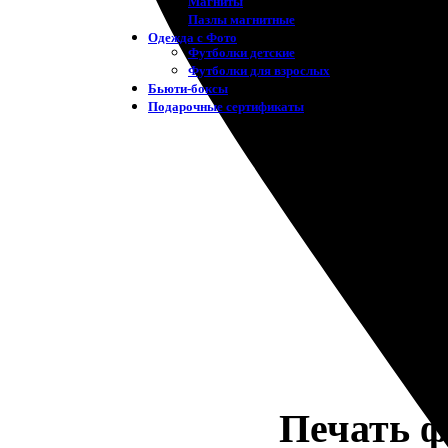
Магниты
Пазлы магнитные
Одежда с Фото
Футболки детские
Футболки для взрослых
Бьюти-боксы
Подарочные сертификаты
Печать ф