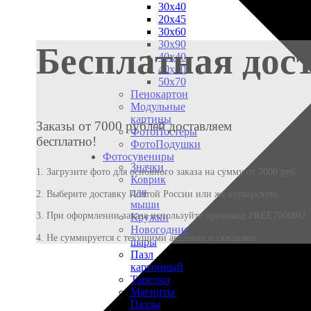
30х40
20х45
30х60
30х90
Бесплатная дос
40х40
40х60
50х70
Пенокартон
Модульные
картины
Заказы от 7000 рублей доставляем
ФотоПостеры
бесплатно!
ФотоПодушки
Фотоcувениры
Значки
1. Загрузите фото для основного заказа на сумму от 7000 руб
Коврик
для
2. Выберите доставку Почтой России или же курьерскую
мыши
3. При оформлении заказа используйте промокод FREE7000RU
Кружки
Новогодние
4. Не суммируется с текущими акциями и скидками
шары
Пазл
картонный
Тарелки
Магниты
Пазлы