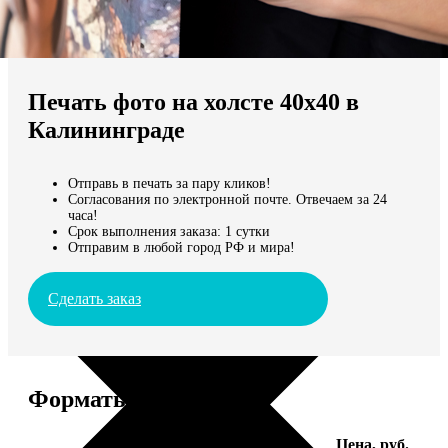
Не нашли Ваш город?
Мы доставляем по всему миру
Печать фото на холсте 40х40 в
Продолжить без города
Калининграде
Отправь в печать за пару кликов!
Согласования по электронной почте. Отвечаем за 24
часа!
Срок выполнения заказа: 1 сутки
Отправим в любой город РФ и мира!
Сделать заказ
Форматы и цены
Услуга
Цена, руб.