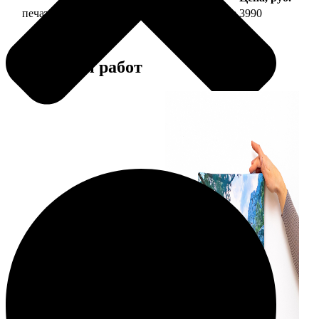
печать фото на холсте 40х40 на подрамнике
3990
Примеры работ