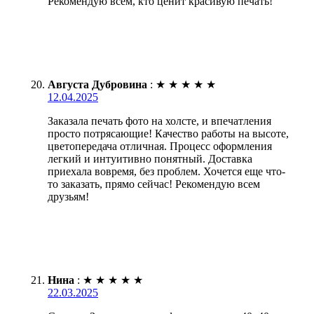
Рекомендую всем, кто ценит красивую печать!
Августа Дубровина
:
★
★
★
★
★
12.04.2025
Заказала печать фото на холсте, и впечатления
просто потрясающие! Качество работы на высоте,
цветопередача отличная. Процесс оформления
легкий и интуитивно понятный. Доставка
приехала вовремя, без проблем. Хочется еще что-
то заказать, прямо сейчас! Рекомендую всем
друзьям!
Нина
:
★
★
★
★
★
22.03.2025