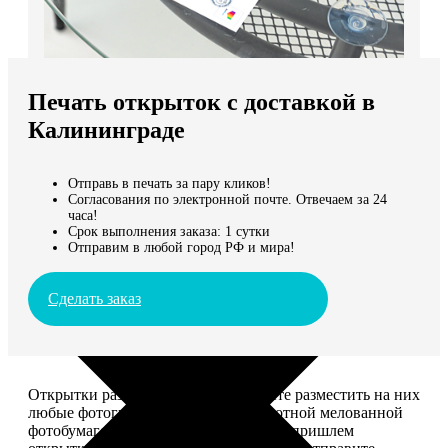
Не нашли Ваш город?
Мы доставляем по всему миру
Печать открыток с доставкой в
Продолжить без города
Калининграде
Отправь в печать за пару кликов!
Согласования по электронной почте. Отвечаем за 24
часа!
Срок выполнения заказа: 1 сутки
Отправим в любой город РФ и мира!
Сделать заказ
Открытки размером 10*15, вы можете разместить на них
любые фотографии. Печатаем на плотной мелованной
фотобумаге плотностью 300 г/м2. Мы пришлем