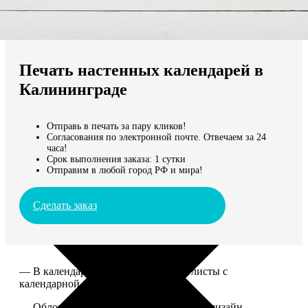
Не нашли Ваш город?
Мы доставляем по всему миру
Печать настенных календарей в
Продолжить без города
Калининграде
Отправь в печать за пару кликов!
Согласования по электронной почте. Отвечаем за 24
часа!
Срок выполнения заказа: 1 сутки
Отправим в любой город РФ и мира!
Сделать заказ
— В календаре 13 листов: обложка+листы с
календарной сеткой.
— Обложка для календаря стандартная, дизайн