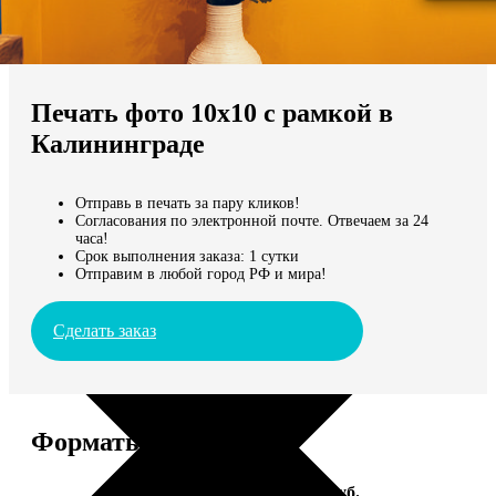
Не нашли Ваш город?
Мы доставляем по всему миру
Печать фото 10х10 с рамкой в
Продолжить без города
Калининграде
Отправь в печать за пару кликов!
Согласования по электронной почте. Отвечаем за 24
часа!
Срок выполнения заказа: 1 сутки
Отправим в любой город РФ и мира!
Сделать заказ
Форматы и цены
Услуга
Цена, руб.