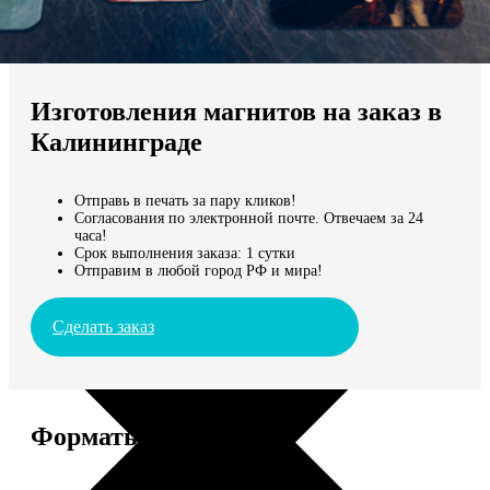
Не нашли Ваш город?
Мы доставляем по всему миру
Изготовления магнитов на заказ в
Продолжить без города
Калининграде
Отправь в печать за пару кликов!
Согласования по электронной почте. Отвечаем за 24
часа!
Срок выполнения заказа: 1 сутки
Отправим в любой город РФ и мира!
Сделать заказ
Форматы и цены
Услуга
Цена, руб.