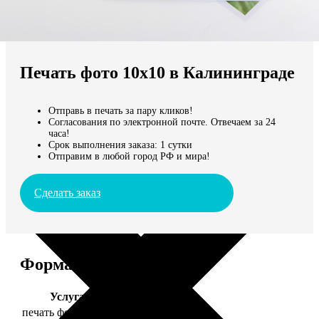
Не нашли Ваш город?
Мы доставляем по всему миру
Печать фото 10х10 в Калининграде
Продолжить без города
Отправь в печать за пару кликов!
Согласования по электронной почте. Отвечаем за 24
часа!
Срок выполнения заказа: 1 сутки
Отправим в любой город РФ и мира!
Сделать заказ
Форматы и цены
Услуга
Цена, руб.
печать фото 10х10
19