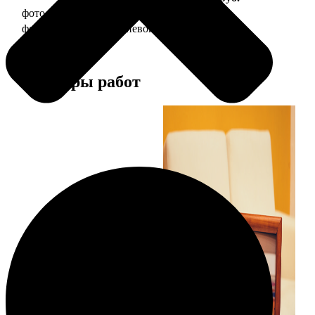
фото 20х30 в деревянной рамке
990
фото 20х30 в алюминиевой рамке
2490
Примеры работ