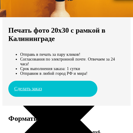
Не нашли Ваш город?
Мы доставляем по всему миру
Печать фото 20х30 с рамкой в
Продолжить без города
Калининграде
Отправь в печать за пару кликов!
Согласования по электронной почте. Отвечаем за 24
часа!
Срок выполнения заказа: 1 сутки
Отправим в любой город РФ и мира!
Сделать заказ
Форматы и цены
Услуга
Цена, руб.