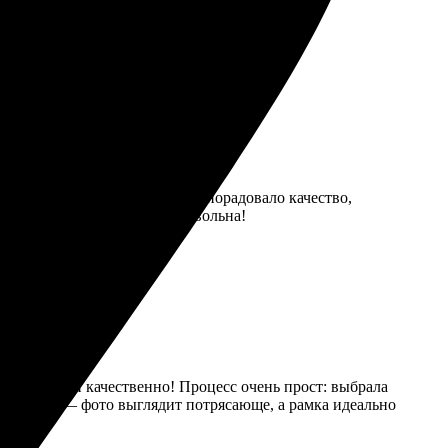
 яркая. Позже закажу еще несколько сувениров.
 всё понятно и быстро. Очень порадовало качество,
 срок. В целом, осталась довольна!
оперативно и качественно! Процесс очень прост: выбрала
 ожидания — фото выглядит потрясающе, а рамка идеально