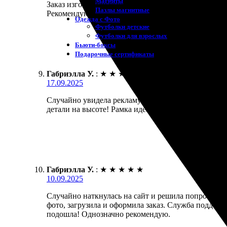
Магниты
Заказ изготовили быстро, пришел даже раньше, чем
Пазлы магнитные
Рекомендую!
Одежда с Фото
Футболки детские
Футболки для взрослых
Бьюти-боксы
Подарочные сертификаты
Габриэлла У.
:
★
★
★
★
★
17.09.2025
Случайно увидела рекламу и решила попробовать. З
детали на высоте! Рамка идеально подошла, выгляди
Габриэлла У.
:
★
★
★
★
★
10.09.2025
Случайно наткнулась на сайт и решила попробовать
фото, загрузила и оформила заказ. Служба поддерж
подошла! Однозначно рекомендую.