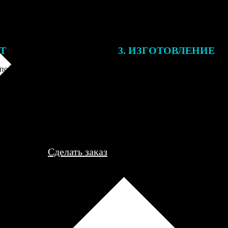
ЕТ
3. ИЗГОТОВЛЕНИЕ
подготовки заказа к печати
Оплатите заказ банковской кар
алисты могут связаться с Вами
оплаты получите подтверждение
му телефону или email для
описанием заказа. Когда отпра
я деталей.
вы получите письмо с трек-но
отслеживания.
Сделать заказ