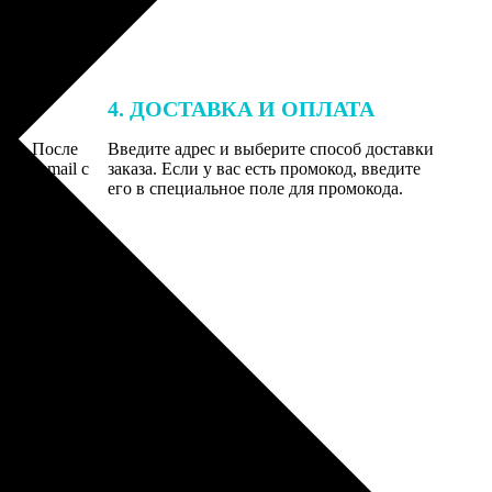
4. ДОСТАВКА И ОПЛАТА
той. После
Введите адрес и выберите способ доставки
 на email с
заказа. Если у вас есть промокод, введите
вим заказ
его в специальное поле для промокода.
мером для