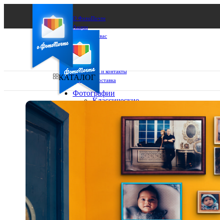
О ФотоПочте
Акции
Сделаем за вас
Бизнесу
FAQ
Франшиза
Поддержка и контакты
КАТАЛОГ
Оплата и доставка
Фотографии
Классические
фото
Ваш город:
10х10
10х15
Ваш регион доставки
13х18
15х15
Выберите из списка:
15х20
20х20
20х30
30х30
30х40
А4
Фото
в