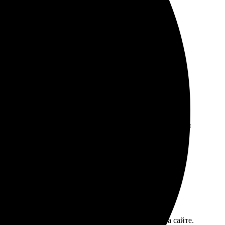
ериалов шикарный, а качество печати на высоте.
и фотографиями!
в впечатляет. Оформление заняло всего пару минут.
лена. Цвета яркие, качество на высоте. Рекомендую для
ешь размер и оформляешь. Удобный интерфейс на сайте.