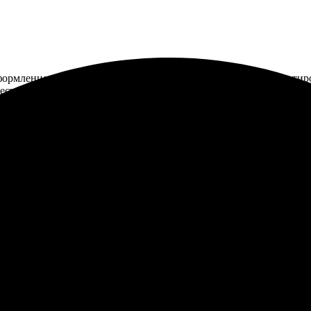
оформления был простым и удобным. Меня быстро проконсультир
ачеством. Рекомендую всем, кто хочет сохранить воспоминания!
льна! Быстрое оформление заказа, всё понятно и удобно. Качеств
усь снова!