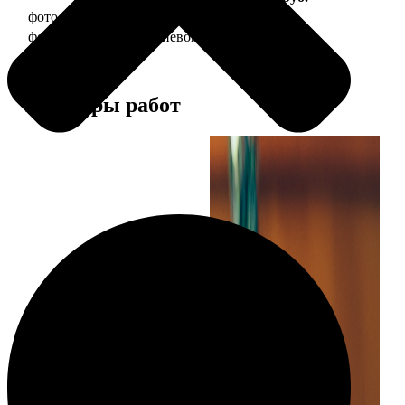
фото 30х40 в деревянной рамке
1490
фото 30х40 в алюминиевой рамке
2990
Примеры работ