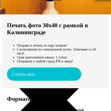
Не нашли Ваш город?
Мы доставляем по всему миру
Печать фото 30х40 с рамкой в
Продолжить без города
Калининграде
Отправь в печать за пару кликов!
Согласования по электронной почте. Отвечаем за 24
часа!
Срок выполнения заказа: 1 сутки
Отправим в любой город РФ и мира!
Сделать заказ
Форматы и цены
Услуга
Цена, руб.