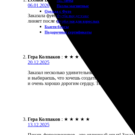
Магниты
06.01.2026
Пазлы магнитные
Одежда с Фото
Заказала футболку с принтом, но майку. Пришла им
Футболки детские
линяет после стирки.
Футболки для взрослых
Бьюти-боксы
Подарочные сертификаты
Гера Колпаков
:
★
★
★
★
★
20.12.2025
Заказал несколько удивительных сувениров с фото
и выбираешь, что хочешь создать. Получил все в с
и очень хорошо дорогим сердцу. Теперь знаю, где з
Гера Колпаков
:
★
★
★
★
★
13.12.2025
Печать фотосувениров - это отличный опыт! Заказ 