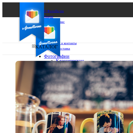
О ФотоПочте
Акции
Сделаем за вас
Бизнесу
FAQ
Франшиза
Поддержка и контакты
КАТАЛОГ
Оплата и доставка
Фотографии
Классические
фото
Ваш город:
10х10
10х15
Ваш регион доставки
13х18
15х15
Выберите из списка:
15х20
20х20
20х30
30х30
30х40
А4
Фото
в