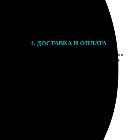
4. ДОСТАВКА И ОПЛАТА
той. После
Введите адрес и выберите способ доставки
 на email с
заказа. Если у вас есть промокод, введите
вим заказ
его в специальное поле для промокода.
мером для