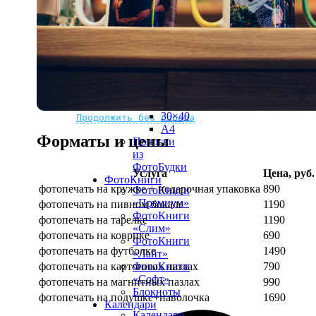
рамке
10х10
10×15
13×18
15×15
15×20
20×20
20×30
Не нашли Ваш город?
Мы доставляем по всему миру
30×30
30×40
Продолжить без города
A4
Форматы и цены
Полоски
из
ФотоБудки
Услуга
Цена, руб.
ФотоКниги
фотопечать на кружке + подарочная упаковка
890
ФотоКниги
«Премиум»
фотопечать на пивном бокале
1190
ФотоКниги
фотопечать на тарелке
1190
«Слим»
фотопечать на коврике
690
ФотоКниги
фотопечать на футболке
1490
«Лайт»
фотопечать на картонных пазлах
790
ФотоКниги
«Софт»
фотопечать на магнитных пазлах
990
Блокноты
фотопечать на подушке+наволочка
1690
Календари
Календари