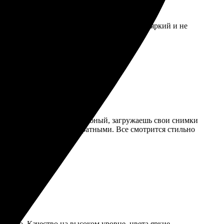
. Носить буду с темным топом, а так принт яркий и не
легко найти, интерфейс удобный, загружаешь свои снимки
кими, значки вышли аккуратными. Все смотрится стильно
ем!
просто. Качество на высоком уровне, цвета яркие.