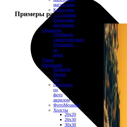
магнитные
Календари
Примеры работ
настольные
Календари
настенные
Открытки
Отправлю
самостоятельно
Отправьте
за
меня
Декор
Интерьера
Потреты
Dream
Art
Портреты
по
фото
акрилом
ФотоМозаика
Холсты
20х20
20х30
30х30