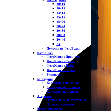
Фото в рамке
10х10
10×15
13×18
15×15
15×20
20×20
20×30
30×30
30×40
A4
Полоски из ФотоБудки
ФотоКниги
ФотоКниги «Премиум»
ФотоКниги «Слим»
ФотоКниги «Лайт»
ФотоКниги «Софт»
Блокноты
Календари
Календари магнитные
Календари настольные
Календари настенные
Открытки
Отправлю самостоятельно
Отправьте за меня
Декор Интерьера