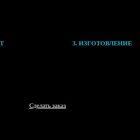
ЕТ
3. ИЗГОТОВЛЕНИЕ
подготовки заказа к печати
Оплатите заказ банковской кар
алисты могут связаться с Вами
оплаты получите подтверждение
му телефону или email для
описанием заказа. Когда отпра
я деталей.
вы получите письмо с трек-но
отслеживания.
Сделать заказ