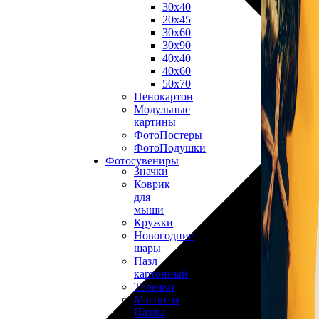
30х40
20х45
30х60
30х90
40х40
40х60
50х70
Пенокартон
Модульные
картины
ФотоПостеры
ФотоПодушки
Фотоcувениры
Значки
Коврик
для
мыши
Кружки
Новогодние
шары
Пазл
картонный
Тарелки
Магниты
Пазлы