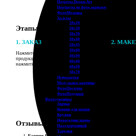
Потреты Dream Art
Портреты по фото акрилом
ФотоМозаика
Холсты
20х20
Этапы работы
20х30
30х30
30х40
1. ЗАКАЗ
2. МАК
20х45
30х60
Нажмите «Сделать заказ», выберите тип
В процессе 
30х90
продукции, загрузите фотографии,
наши специ
40х40
нажмите «Добавить в корзину».
по указанно
40х60
согласовани
50х70
Пенокартон
Модульные картины
ФотоПостеры
ФотоПодушки
Фотоcувениры
Значки
Коврик для мыши
Кружки
Новогодние шары
Отзывы
Пазл картонный
Тарелки
Есения Воронина
: