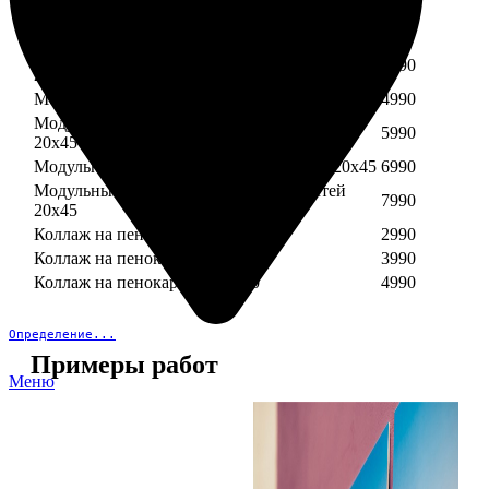
Модульный пенокартон из трех частей 30х40
3890
Модульный пенокартон из трех частей 20х45
2990
Модульный пенокартон из четырех частей
3990
20х45
Модульный пенокартон из пяти частей 20х45
4990
Модульный пенокартон из шести частей
5990
20х45
Модульный пенокартон из семи частей 20х45
6990
Модульный пенокартон из восьми частей
7990
20х45
Коллаж на пенокартоне 30х30
2990
Коллаж на пенокартоне 30х60
3990
Коллаж на пенокартоне 30х90
4990
Определение...
Примеры работ
Меню