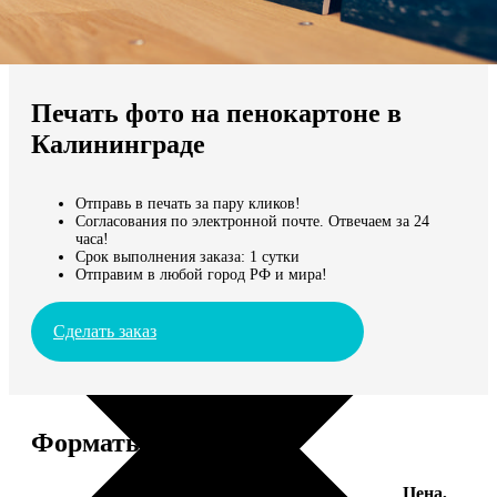
Не нашли Ваш город?
Мы доставляем по всему миру
Печать фото на пенокартоне в
Продолжить без города
Калининграде
Отправь в печать за пару кликов!
Согласования по электронной почте. Отвечаем за 24
часа!
Срок выполнения заказа: 1 сутки
Отправим в любой город РФ и мира!
Сделать заказ
Форматы и цены
Цена,