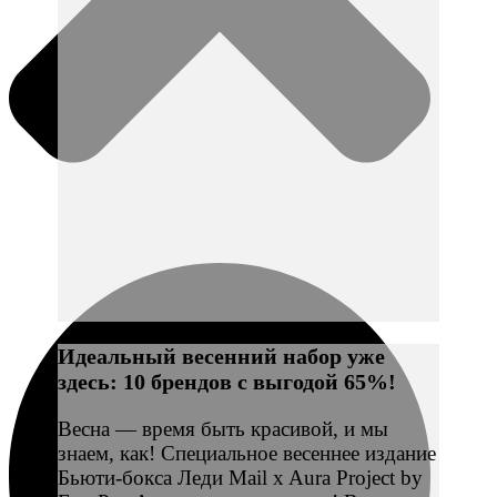
Идеальный весенний набор уже
здесь: 10 брендов с выгодой 65%!
Весна — время быть красивой, и мы
знаем, как! Специальное весеннее издание
Бьюти-бокса Леди Mail x Aura Project by