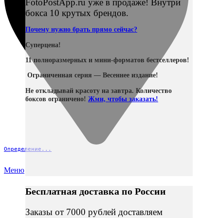
FotoPostApp.ru уже в продаже! Внутри
бокса 10 крутых брендов.
Почему нужно брать прямо сейчас?
Суперцена!
11 полноразмерных и мини-форматов бестселлеров!
Ограниченная серия — Весеннее издание!
Не откладывай красоту на завтра. Количество
боксов ограничено!
Жми, чтобы заказать!
Определение...
Меню
Бесплатная доставка по России
Заказы от 7000 рублей доставляем