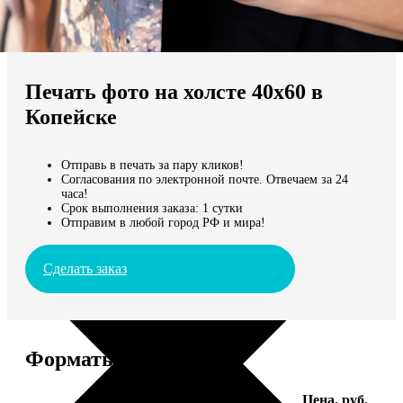
Не нашли Ваш город?
Мы доставляем по всему миру
Печать фото на холсте 40х60 в
Продолжить без города
Копейске
Отправь в печать за пару кликов!
Согласования по электронной почте. Отвечаем за 24
часа!
Срок выполнения заказа: 1 сутки
Отправим в любой город РФ и мира!
Сделать заказ
Форматы и цены
Услуга
Цена, руб.