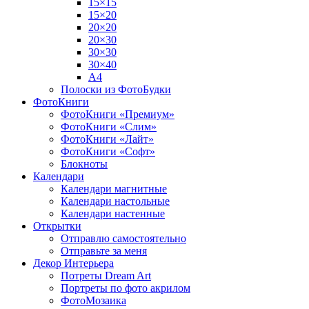
15×15
15×20
20×20
20×30
30×30
30×40
A4
Полоски из ФотоБудки
ФотоКниги
ФотоКниги «Премиум»
ФотоКниги «Слим»
ФотоКниги «Лайт»
ФотоКниги «Софт»
Блокноты
Календари
Календари магнитные
Календари настольные
Календари настенные
Открытки
Отправлю самостоятельно
Отправьте за меня
Декор Интерьера
Потреты Dream Art
Портреты по фото акрилом
ФотоМозаика