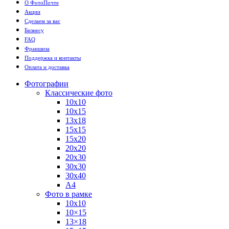
О ФотоПочте
Акции
Сделаем за вас
Бизнесу
FAQ
Франшиза
Поддержка и контакты
Оплата и доставка
Фотографии
Классические фото
10х10
10х15
13х18
15х15
15х20
20х20
20х30
30х30
30х40
А4
Фото в рамке
10х10
10×15
13×18