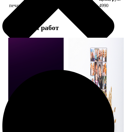
печать фото на холсте 40х60 на подрамнике
4990
Примеры работ