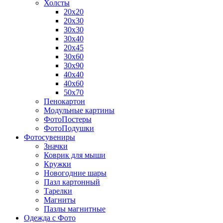
Холсты
20х20
20х30
30х30
30х40
20х45
30х60
30х90
40х40
40х60
50х70
Пенокартон
Модульные картины
ФотоПостеры
ФотоПодушки
Фотоcувениры
Значки
Коврик для мыши
Кружки
Новогодние шары
Пазл картонный
Тарелки
Магниты
Пазлы магнитные
Одежда с Фото