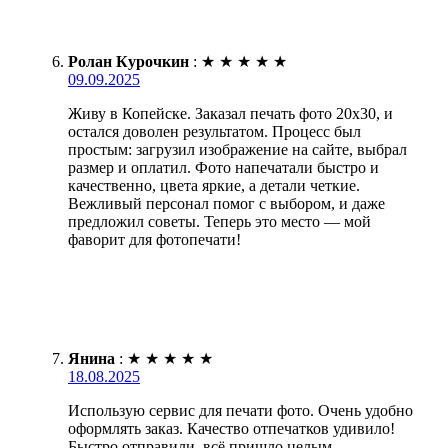
Ролан Курочкин
:
★
★
★
★
★
09.09.2025
Живу в Копейске. Заказал печать фото 20х30, и
остался доволен результатом. Процесс был
простым: загрузил изображение на сайте, выбрал
размер и оплатил. Фото напечатали быстро и
качественно, цвета яркие, а детали четкие.
Вежливый персонал помог с выбором, и даже
предложил советы. Теперь это место — мой
фаворит для фотопечати!
Янина
:
★
★
★
★
★
18.08.2025
Использую сервис для печати фото. Очень удобно
оформлять заказ. Качество отпечатков удивило!
Быстро отправили, всё пришло целым.