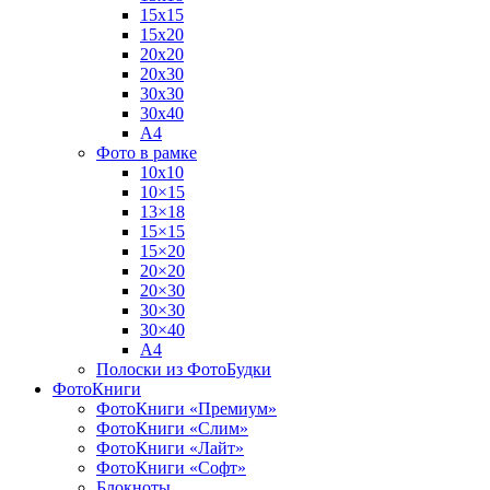
15х15
15х20
20х20
20х30
30х30
30х40
А4
Фото в рамке
10х10
10×15
13×18
15×15
15×20
20×20
20×30
30×30
30×40
A4
Полоски из ФотоБудки
ФотоКниги
ФотоКниги «Премиум»
ФотоКниги «Слим»
ФотоКниги «Лайт»
ФотоКниги «Софт»
Блокноты