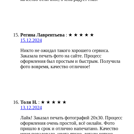
Регина Лаврентьева
:
★
★
★
★
★
15.12.2024
Никто не ожидал такого хорошего сервиса.
Заказала печать фото на сайте. Процесс
оформления был простым и быстрым. Получила
фото вовремя, качество отличное!
Толя Н.
:
★
★
★
★
★
13.12.2024
Лайк! Заказал печать фотографий 20х30. Процесс
оформления очень простой, всё онлайн. Фото
пришло в срок и отлично напечатано. Качество
меня порадовало, цвета яркие, детали четкие.