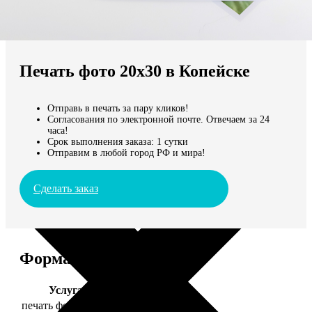
Не нашли Ваш город?
Мы доставляем по всему миру
Печать фото 20х30 в Копейске
Продолжить без города
Отправь в печать за пару кликов!
Согласования по электронной почте. Отвечаем за 24
часа!
Срок выполнения заказа: 1 сутки
Отправим в любой город РФ и мира!
Сделать заказ
Форматы и цены
Услуга
Цена, руб.
печать фото 20х30
129