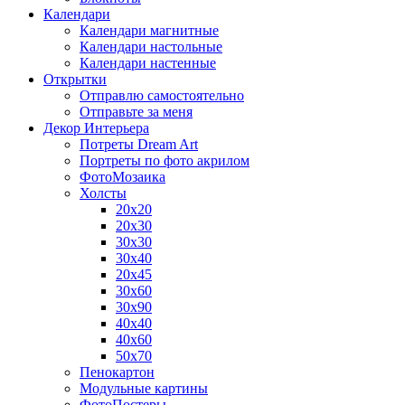
Календари
Календари магнитные
Календари настольные
Календари настенные
Открытки
Отправлю самостоятельно
Отправьте за меня
Декор Интерьера
Потреты Dream Art
Портреты по фото акрилом
ФотоМозаика
Холсты
20х20
20х30
30х30
30х40
20х45
30х60
30х90
40х40
40х60
50х70
Пенокартон
Модульные картины
ФотоПостеры