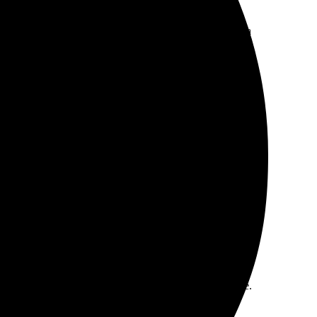
. Оперативно связались, уточнили детали. Получила
сь довольна, качество на высоте!
Легко загрузил фото на сайте, выбрал макет, и всё.