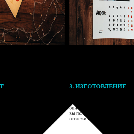
ЕТ
3. ИЗГОТОВЛЕНИЕ
подготовки заказа к печати
Оплатите заказ банковской кар
алисты могут связаться с Вами
оплаты получите подтверждение
му телефону или email для
описанием заказа. Когда отпра
я деталей.
вы получите письмо с трек-но
отслеживания.