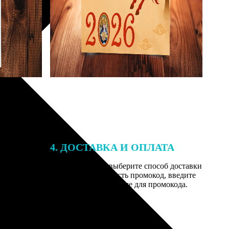
4. ДОСТАВКА И ОПЛАТА
той. После
Введите адрес и выберите способ доставки
 на email с
заказа. Если у вас есть промокод, введите
вим заказ
его в специальное поле для промокода.
мером для