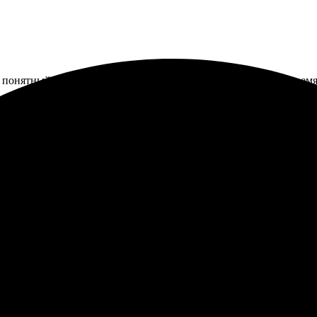
с понятный, картинки легко подгрузил. Доставка пришла вовремя
за. Очень удобно, что можно всё оформить онлайн. Цены на усл
Было комфортно работать с интерфейсом сайта. Просто выбрала ф
мендую всем попробовать, не пожалеете!