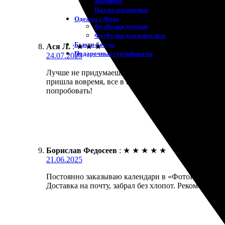
Магниты
Пазлы магнитные
Одежда с Фото
Футболки детские
Футболки для взрослых
Бьюти-боксы
Ася Л.
:
★
★
★
★
★
Подарочные сертификаты
24.07.2025
Лучше не придумаешь! Выбор очень широкий, есть 
пришла вовремя, все в идеальном состоянии. Каче
попробовать!
Борислав Федосеев
:
★
★
★
★
★
21.06.2025
Постоянно заказываю календари в «ФотоПочта». Всё
Доставка на почту, забрал без хлопот. Рекомендую!