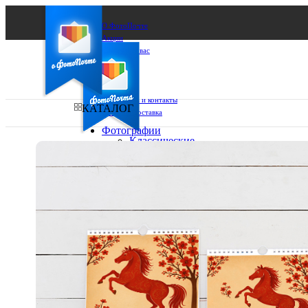
О ФотоПочте
Акции
Сделаем за вас
Бизнесу
FAQ
Франшиза
Поддержка и контакты
КАТАЛОГ
Оплата и доставка
Фотографии
Классические
фото
Ваш город:
10х10
10х15
Ваш регион доставки
13х18
15х15
Выберите из списка:
15х20
20х20
20х30
30х30
30х40
А4
Фото
в