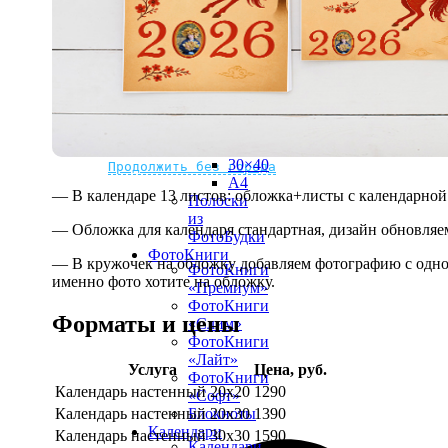
рамке
10х10
10×15
13×18
15×15
15×20
20×20
20×30
Не нашли Ваш город?
Мы доставляем по всему миру
30×30
30×40
Продолжить без города
A4
— В календаре 13 листов: обложка+листы с календарной 
Полоски
из
— Обложка для календаря стандартная, дизайн обновляе
ФотоБудки
ФотоКниги
— В кружочек на обложку добавляем фотографию с одной
ФотоКниги
именно фото хотите на обложку.
«Премиум»
ФотоКниги
Форматы и цены
«Слим»
ФотоКниги
«Лайт»
Услуга
Цена, руб.
ФотоКниги
Календарь настенный 20х20
1290
«Софт»
Календарь настенный 20х30
1390
Блокноты
Календари
Календарь настенный 30х30
1590
Календари