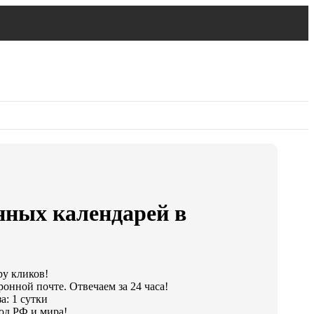
нных календарей в
ру кликов!
онной почте. Отвечаем за 24 часа!
а: 1 сутки
од РФ и мира!