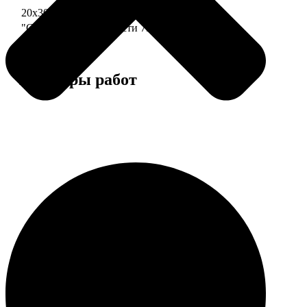
20х30 110 частей
790
"Сердце" 20х20 74 части
790
Примеры работ
Этапы работы