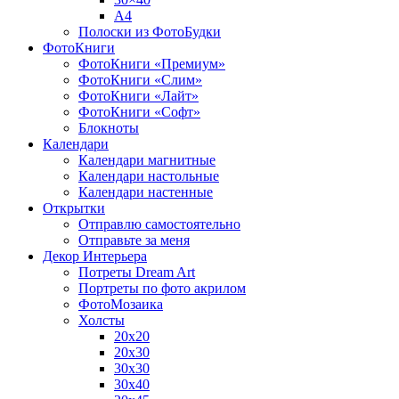
A4
Полоски из ФотоБудки
ФотоКниги
ФотоКниги «Премиум»
ФотоКниги «Слим»
ФотоКниги «Лайт»
ФотоКниги «Софт»
Блокноты
Календари
Календари магнитные
Календари настольные
Календари настенные
Открытки
Отправлю самостоятельно
Отправьте за меня
Декор Интерьера
Потреты Dream Art
Портреты по фото акрилом
ФотоМозаика
Холсты
20х20
20х30
30х30
30х40