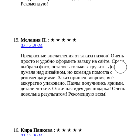
Рекомендую!
Мелания П.
:
★
★
★
★
★
03.12.2024
Прекрасные впечатления от заказа пазлов! Очень
просто и удобно оформить заявку на сайте. Сразу
выбрала фото, осталось только загрузить. Долго
думала над дизайном, но команда помогла с
рекомендациями. Заказ пришел вовремя, всё
аккуратно упаковано. Пазлы получились яркими,
детали четкие. Отличная идея для подарка! Очень
довольна результатом! Рекомендую всем!
Кира Панкова
:
★
★
★
★
★
01.12.2024