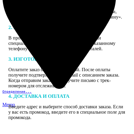
1. ЗАКАЗ
Нажмите «Сделать заказ», выберите тип продукции,
загрузите фотографии, нажмите «Добавить в корзину».
2. МАКЕТ
В процессе подготовки заказа к печати наши
специалисты могут связаться с Вами по указанному
телефону или email для согласования деталей.
3. ИЗГОТОВЛЕНИЕ
Оплатите заказ банковской картой. После оплаты
получите подтверждение на email с описанием заказа.
Когда отправим заказ вы получите письмо с трек-
номером для отслеживания.
Определение...
4. ДОСТАВКА И ОПЛАТА
Меню
Введите адрес и выберите способ доставки заказа. Если
у вас есть промокод, введите его в специальное поле для
промокода.