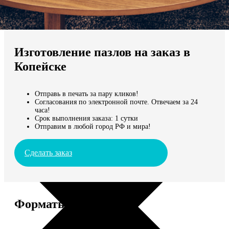
Не нашли Ваш город?
Мы доставляем по всему миру
Изготовление пазлов на заказ в
Продолжить без города
Копейске
Отправь в печать за пару кликов!
Согласования по электронной почте. Отвечаем за 24
часа!
Срок выполнения заказа: 1 сутки
Отправим в любой город РФ и мира!
Сделать заказ
Форматы и цены
Услуга
Цена, руб.