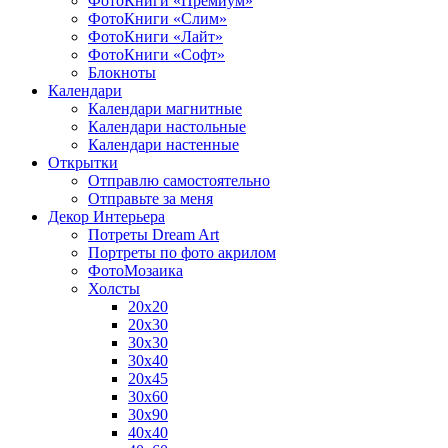
ФотоКниги «Премиум»
ФотоКниги «Слим»
ФотоКниги «Лайт»
ФотоКниги «Софт»
Блокноты
Календари
Календари магнитные
Календари настольные
Календари настенные
Открытки
Отправлю самостоятельно
Отправьте за меня
Декор Интерьера
Потреты Dream Art
Портреты по фото акрилом
ФотоМозаика
Холсты
20х20
20х30
30х30
30х40
20х45
30х60
30х90
40х40