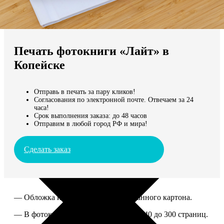
Не нашли Ваш город?
Мы доставляем по всему миру
Печать фотокниги «Лайт» в
Продолжить без города
Копейске
Отправь в печать за пару кликов!
Согласования по электронной почте. Отвечаем за 24
часа!
Срок выполнения заказа: до 48 часов
Отправим в любой город РФ и мира!
Сделать заказ
— Обложка из твердого ламинированного картона.
— В фотокниге можно разместить от 40 до 300 страниц.