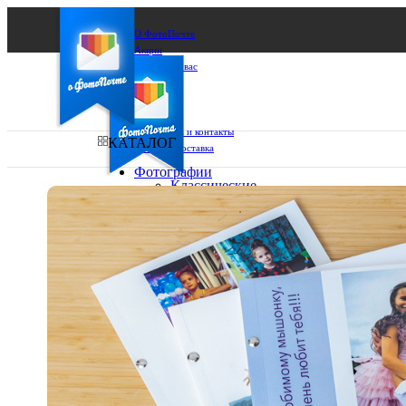
О ФотоПочте
Акции
Сделаем за вас
Бизнесу
FAQ
Франшиза
Поддержка и контакты
КАТАЛОГ
Оплата и доставка
Фотографии
Классические
фото
Ваш город:
10х10
10х15
Ваш регион доставки
13х18
15х15
Выберите из списка:
15х20
20х20
20х30
30х30
30х40
А4
Фото
в