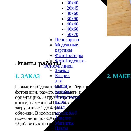
30х40
20х45
30х60
30х90
40х40
40х60
50х70
Пенокартон
Модульные
картины
ФотоПостеры
ФотоПодушки
Этапы работы
Фотоcувениры
Значки
1. ЗАКАЗ
2. МАК
Коврик
для
мыши
Нажмите «Сделать заказ», выберите тип
Итоговая с
Кружки
фотокниги, размер, тип бумаги и
от количест
Новогодние
ориентацию. Загрузите фотографии для
подготовки 
шары
книги, нажмите «Продолжить» и
специалисты
Пазл
загрузите от 1 до 4 фотографий для
указанному 
картонный
обложки. В комментарии оставьте свои
согласовани
Тарелки
пожелания по обложке, нажмите
Магниты
«Добавить в корзину».
Пазлы