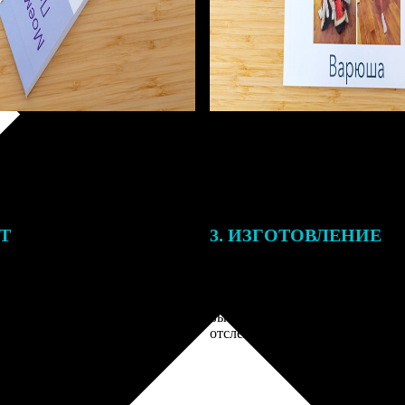
ЕТ
3. ИЗГОТОВЛЕНИЕ
тоимость ФотоКниги зависит
Оплатите заказ банковской кар
ва страниц. В процессе
оплаты получите подтверждение
заказа к печати наши
описанием заказа. Когда отпра
 могут связаться с Вами по
вы получите письмо с трек-но
телефону или email для
отслеживания.
я деталей.