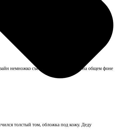
зайн немножко съехал на паре штук, но на общем фоне
чился толстый том, обложка под кожу. Деду