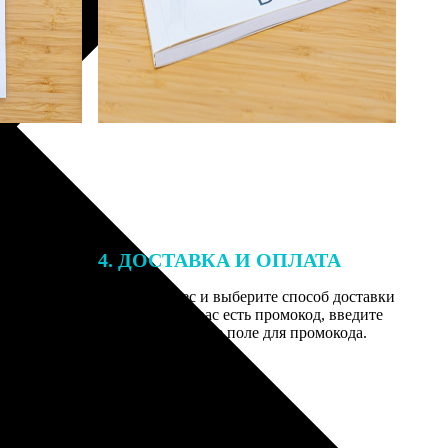
4. ДОСТАВКА И ОПЛАТА
той. После
Введите адрес и выберите способ доставки
 на email с
заказа. Если у вас есть промокод, введите
вим заказ
его в специальное поле для промокода.
мером для