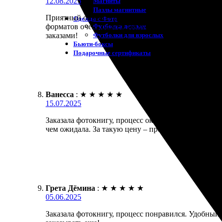
12.08.2025
Магниты
Пазлы магнитные
Приятный опыт сотрудничества. Заказала фотокнигу
Одежда с Фото
Футболки детские
форматов очень радует. Получила книгу в оговорен
Футболки для взрослых
заказами!
Бьюти-боксы
Подарочные сертификаты
Ванесса
:
★
★
★
★
★
15.07.2025
Заказала фотокнигу, процесс оказался простым и п
чем ожидала. За такую цену – просто супер! Реком
Грета Дёмина
:
★
★
★
★
★
05.06.2025
Заказала фотокнигу, процесс понравился. Удобный 