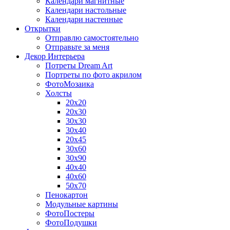
Календари магнитные
Календари настольные
Календари настенные
Открытки
Отправлю самостоятельно
Отправьте за меня
Декор Интерьера
Потреты Dream Art
Портреты по фото акрилом
ФотоМозаика
Холсты
20х20
20х30
30х30
30х40
20х45
30х60
30х90
40х40
40х60
50х70
Пенокартон
Модульные картины
ФотоПостеры
ФотоПодушки