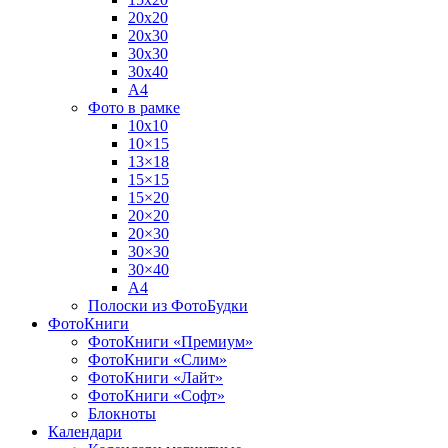
20х20
20х30
30х30
30х40
А4
Фото в рамке
10х10
10×15
13×18
15×15
15×20
20×20
20×30
30×30
30×40
A4
Полоски из ФотоБудки
ФотоКниги
ФотоКниги «Премиум»
ФотоКниги «Слим»
ФотоКниги «Лайт»
ФотоКниги «Софт»
Блокноты
Календари