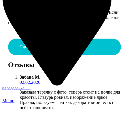
4. ДОСТАВКА И ОПЛАТА
Введите адрес и выберите способ доставки заказа. Если
у вас есть промокод, введите его в специальное поле для
промокода.
Сделать заказ
Отзывы
Забава М.
:
02.02.2026
Определение...
Заказала тарелку с фото, теперь стоит на полке для
красоты. Глазурь ровная, изображение яркое.
Меню
Правда, пользуемся ей как декоративной, есть с
неё страшновато.