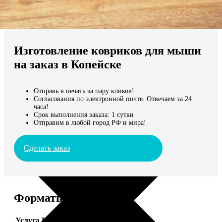
Не нашли Ваш город?
Мы доставляем по всему миру
Изготовление ковриков для мыши
Продолжить без города
на заказ в Копейске
Отправь в печать за пару кликов!
Согласования по электронной почте. Отвечаем за 24
часа!
Срок выполнения заказа: 1 сутки
Отправим в любой город РФ и мира!
Сделать заказ
Форматы и цены
Услуга
Цена, руб.