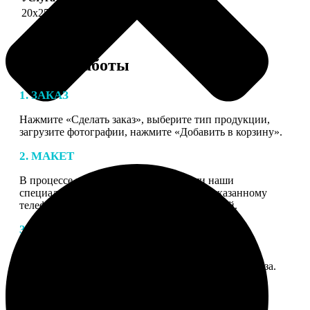
20х25
690
Этапы работы
1. ЗАКАЗ
Нажмите «Сделать заказ», выберите тип продукции,
загрузите фотографии, нажмите «Добавить в корзину».
2. МАКЕТ
В процессе подготовки заказа к печати наши
специалисты могут связаться с Вами по указанному
телефону или email для согласования деталей.
3. ИЗГОТОВЛЕНИЕ
Оплатите заказ банковской картой. После оплаты
получите подтверждение на email с описанием заказа.
Когда отправим заказ вы получите письмо с трек-
номером для отслеживания.