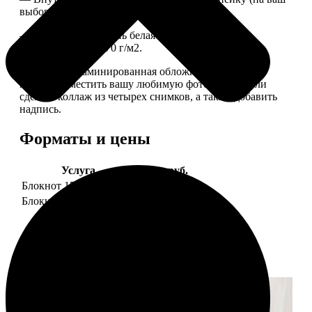
выбор), скрепленных сбоку скобой.
— Приятная на ощупь белая сатиновая бумага
плотностью 150-170 г/м2.
— Плотная ламинированная обложка. На обложке
можно разместить вашу любимую фотографию или
сделать коллаж из четырех снимков, а также добавить
надпись.
Форматы и цены
Услуга
Цена, руб.
Блокнот 15х20 клетка
990
Блокнот 15х20 линейка
990
Примеры работ