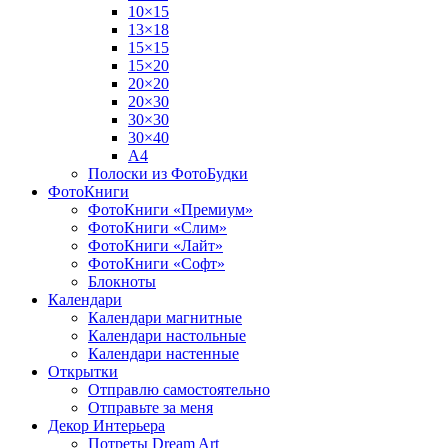
10×15
13×18
15×15
15×20
20×20
20×30
30×30
30×40
A4
Полоски из ФотоБудки
ФотоКниги
ФотоКниги «Премиум»
ФотоКниги «Слим»
ФотоКниги «Лайт»
ФотоКниги «Софт»
Блокноты
Календари
Календари магнитные
Календари настольные
Календари настенные
Открытки
Отправлю самостоятельно
Отправьте за меня
Декор Интерьера
Потреты Dream Art