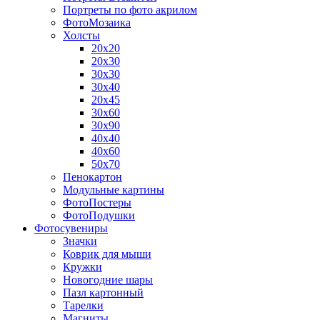
Портреты по фото акрилом
ФотоМозаика
Холсты
20х20
20х30
30х30
30х40
20х45
30х60
30х90
40х40
40х60
50х70
Пенокартон
Модульные картины
ФотоПостеры
ФотоПодушки
Фотоcувениры
Значки
Коврик для мыши
Кружки
Новогодние шары
Пазл картонный
Тарелки
Магниты