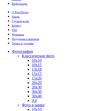
Информация
О ФотоПочте
Акции
Сделаем за вас
Бизнесу
FAQ
Франшиза
Поддержка и контакты
Оплата и доставка
Фотографии
Классические фото
10х10
10х15
13х18
15х15
15х20
20х20
20х30
30х30
30х40
А4
Фото в рамке
10х10