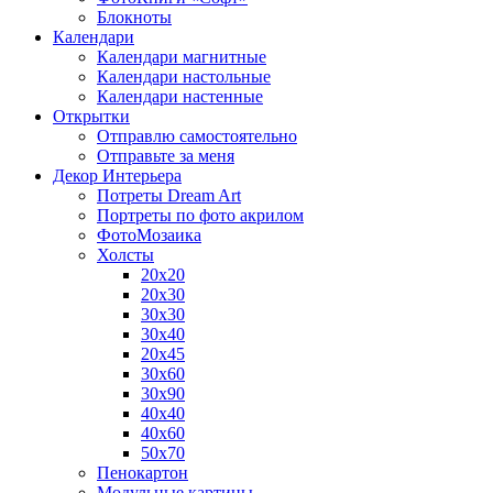
Блокноты
Календари
Календари магнитные
Календари настольные
Календари настенные
Открытки
Отправлю самостоятельно
Отправьте за меня
Декор Интерьера
Потреты Dream Art
Портреты по фото акрилом
ФотоМозаика
Холсты
20х20
20х30
30х30
30х40
20х45
30х60
30х90
40х40
40х60
50х70
Пенокартон
Модульные картины