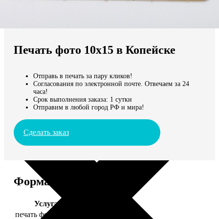
Не нашли Ваш город?
Мы доставляем по всему миру
Печать фото 10х15 в Копейске
Продолжить без города
Отправь в печать за пару кликов!
Согласования по электронной почте. Отвечаем за 24
часа!
Срок выполнения заказа: 1 сутки
Отправим в любой город РФ и мира!
Сделать заказ
Форматы и цены
Услуга
Цена, руб.
печать фото 10х15
24