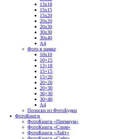
13х18
15х15
15х20
20х20
20х30
30х30
30х40
А4
Фото в рамке
10х10
10×15
13×18
15×15
15×20
20×20
20×30
30×30
30×40
A4
Полоски из ФотоБудки
ФотоКниги
ФотоКниги «Премиум»
ФотоКниги «Слим»
ФотоКниги «Лайт»
ФотоКниги «Софт»