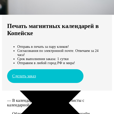
Не нашли Ваш город?
Мы доставляем по всему миру
Печать магнитных календарей в
Продолжить без города
Копейске
Отправь в печать за пару кликов!
Согласования по электронной почте. Отвечаем за 24
часа!
Срок выполнения заказа: 1 сутки
Отправим в любой город РФ и мира!
Сделать заказ
— В календаре 13 листов: обложка+листы с
календарной сеткой.
— Обложка для календаря стандартная, дизайн