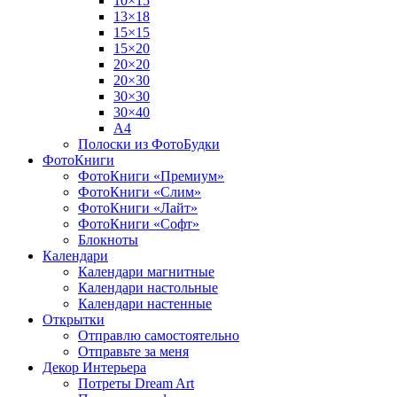
10×15
13×18
15×15
15×20
20×20
20×30
30×30
30×40
A4
Полоски из ФотоБудки
ФотоКниги
ФотоКниги «Премиум»
ФотоКниги «Слим»
ФотоКниги «Лайт»
ФотоКниги «Софт»
Блокноты
Календари
Календари магнитные
Календари настольные
Календари настенные
Открытки
Отправлю самостоятельно
Отправьте за меня
Декор Интерьера
Потреты Dream Art