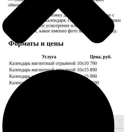
обновляем каждый год.
— В кружочек на обложку добавляем фотографию с
одной из страниц календаря. Снимок наши сотрудники
выбирают на свое усмотрение или пишите в
комментариях, какое именно фото хотите на обложку.
Форматы и цены
Услуга
Цена, руб.
Календарь магнитный отрывной 10x10
790
Календарь магнитный отрывной 10x15
890
Календарь магнитный отрывной 15x15
990
Календарь магнитный отрывной 15x20
1190
Примеры работ