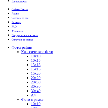
Информация
О ФотоПочте
Акции
Сделаем за вас
Бизнесу
FAQ
Франшиза
Поддержка и контакты
Оплата и доставка
Фотографии
Классические фото
10х10
10х15
13х18
15х15
15х20
20х20
20х30
30х30
30х40
А4
Фото в рамке
10х10