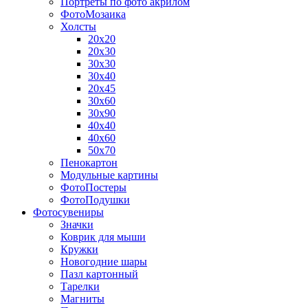
Портреты по фото акрилом
ФотоМозаика
Холсты
20х20
20х30
30х30
30х40
20х45
30х60
30х90
40х40
40х60
50х70
Пенокартон
Модульные картины
ФотоПостеры
ФотоПодушки
Фотоcувениры
Значки
Коврик для мыши
Кружки
Новогодние шары
Пазл картонный
Тарелки
Магниты