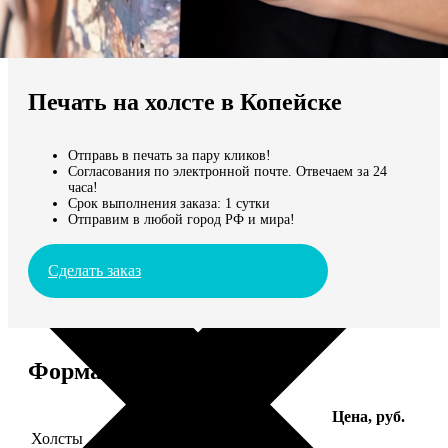
Не нашли Ваш город?
Мы доставляем по всему миру
Печать на холсте в Копейске
Продолжить без города
Отправь в печать за пару кликов!
Согласования по электронной почте. Отвечаем за 24
часа!
Срок выполнения заказа: 1 сутки
Отправим в любой город РФ и мира!
Сделать заказ
Форматы и цены
Услуга
Цена, руб.
Холсты