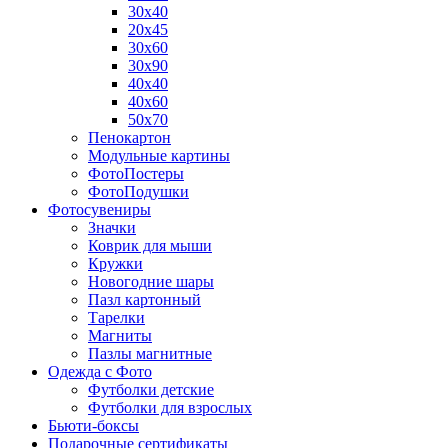
30х40
20х45
30х60
30х90
40х40
40х60
50х70
Пенокартон
Модульные картины
ФотоПостеры
ФотоПодушки
Фотоcувениры
Значки
Коврик для мыши
Кружки
Новогодние шары
Пазл картонный
Тарелки
Магниты
Пазлы магнитные
Одежда с Фото
Футболки детские
Футболки для взрослых
Бьюти-боксы
Подарочные сертификаты