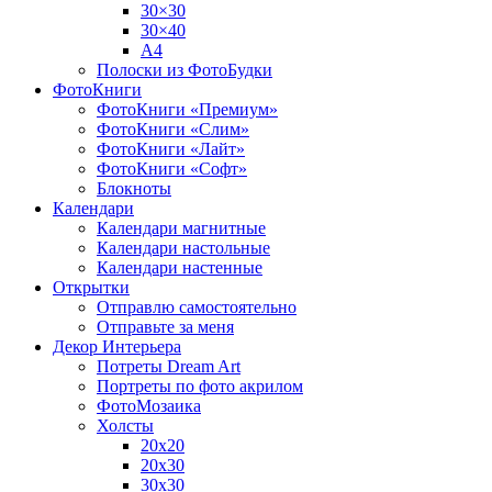
30×30
30×40
A4
Полоски из ФотоБудки
ФотоКниги
ФотоКниги «Премиум»
ФотоКниги «Слим»
ФотоКниги «Лайт»
ФотоКниги «Софт»
Блокноты
Календари
Календари магнитные
Календари настольные
Календари настенные
Открытки
Отправлю самостоятельно
Отправьте за меня
Декор Интерьера
Потреты Dream Art
Портреты по фото акрилом
ФотоМозаика
Холсты
20х20
20х30
30х30