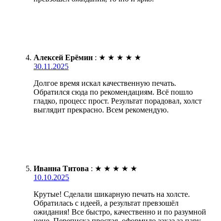
Алексей Ерёмин
:
★
★
★
★
★
30.11.2025
Долгое время искал качественную печать.
Обратился сюда по рекомендациям. Всё пошло
гладко, процесс прост. Результат порадовал, холст
выглядит прекрасно. Всем рекомендую.
Иванна Титова
:
★
★
★
★
★
10.10.2025
Крутые! Сделали шикарную печать на холсте.
Обратилась с идеей, а результат превзошёл
ожидания! Все быстро, качественно и по разумной
цене. Переписка простая, оформило заказ за пару