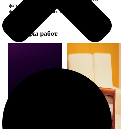
фото 10х15 в деревянной рамке
340
фото 10х15 в алюминиевой рамке
1490
Примеры работ