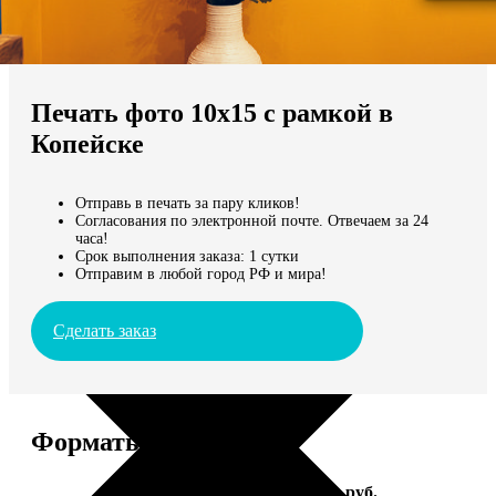
Не нашли Ваш город?
Мы доставляем по всему миру
Печать фото 10х15 с рамкой в
Продолжить без города
Копейске
Отправь в печать за пару кликов!
Согласования по электронной почте. Отвечаем за 24
часа!
Срок выполнения заказа: 1 сутки
Отправим в любой город РФ и мира!
Сделать заказ
Форматы и цены
Услуга
Цена, руб.