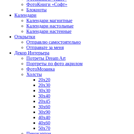
ФотоКниги «Софт»
Блокноты
Календари
Календари магнитные
Календари настольные
Календари настенные
Открытки
Отправлю самостоятельно
Отправьте за меня
Декор Интерьера
Потреты Dream Art
Портреты по фото акрилом
ФотоМозаика
Холсты
20х20
20х30
30х30
30х40
20х45
30х60
30х90
40х40
40х60
50х70
Пенокартон