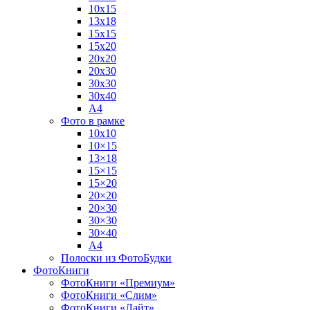
10х15
13х18
15х15
15х20
20х20
20х30
30х30
30х40
А4
Фото в рамке
10х10
10×15
13×18
15×15
15×20
20×20
20×30
30×30
30×40
A4
Полоски из ФотоБудки
ФотоКниги
ФотоКниги «Премиум»
ФотоКниги «Слим»
ФотоКниги «Лайт»