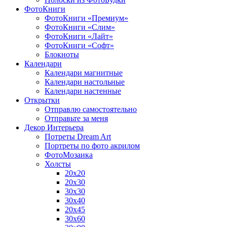
ФотоКниги
ФотоКниги «Премиум»
ФотоКниги «Слим»
ФотоКниги «Лайт»
ФотоКниги «Софт»
Блокноты
Календари
Календари магнитные
Календари настольные
Календари настенные
Открытки
Отправлю самостоятельно
Отправьте за меня
Декор Интерьера
Потреты Dream Art
Портреты по фото акрилом
ФотоМозаика
Холсты
20х20
20х30
30х30
30х40
20х45
30х60