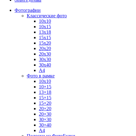
Оплата и доставка
Фотографии
Классические фото
10х10
10х15
13х18
15х15
15х20
20х20
20х30
30х30
30х40
А4
Фото в рамке
10х10
10×15
13×18
15×15
15×20
20×20
20×30
30×30
30×40
A4
Полоски из ФотоБудки