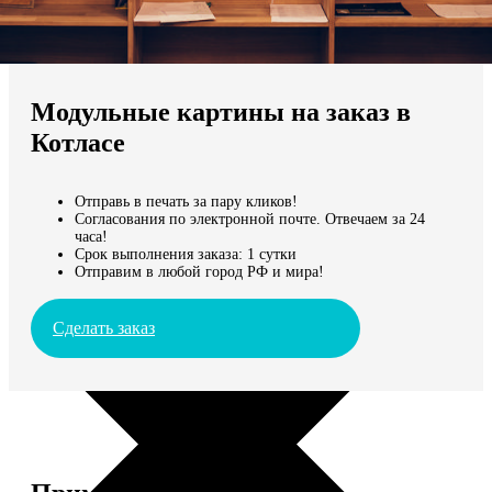
Не нашли Ваш город?
Мы доставляем по всему миру
Модульные картины на заказ в
Продолжить без города
Котласе
Отправь в печать за пару кликов!
Согласования по электронной почте. Отвечаем за 24
часа!
Срок выполнения заказа: 1 сутки
Отправим в любой город РФ и мира!
Сделать заказ