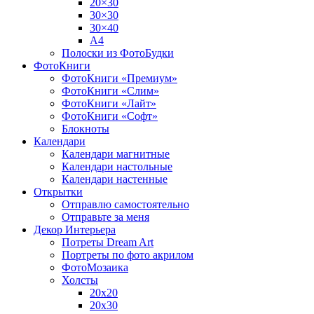
20×30
30×30
30×40
A4
Полоски из ФотоБудки
ФотоКниги
ФотоКниги «Премиум»
ФотоКниги «Слим»
ФотоКниги «Лайт»
ФотоКниги «Софт»
Блокноты
Календари
Календари магнитные
Календари настольные
Календари настенные
Открытки
Отправлю самостоятельно
Отправьте за меня
Декор Интерьера
Потреты Dream Art
Портреты по фото акрилом
ФотоМозаика
Холсты
20х20
20х30