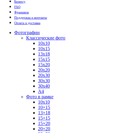
Бизнесу
FAQ
Франшиза
Поддержка и контакты
Оплата и доставка
Фотографии
Классические фото
10х10
10х15
13х18
15х15
15х20
20х20
20х30
30х30
30х40
А4
Фото в рамке
10х10
10×15
13×18
15×15
15×20
20×20