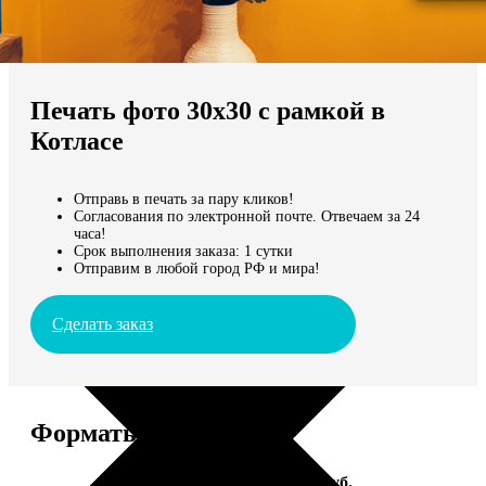
Не нашли Ваш город?
Мы доставляем по всему миру
Печать фото 30х30 с рамкой в
Продолжить без города
Котласе
Отправь в печать за пару кликов!
Согласования по электронной почте. Отвечаем за 24
часа!
Срок выполнения заказа: 1 сутки
Отправим в любой город РФ и мира!
Сделать заказ
Форматы и цены
Услуга
Цена, руб.