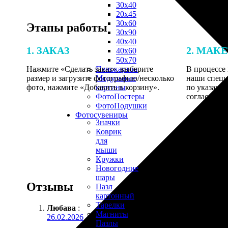
30х40
20х45
30х60
Этапы работы
30х90
40х40
1. ЗАКАЗ
2. МАК
40х60
50х70
Нажмите «Сделать заказ», выберите
В процессе 
Пенокартон
размер и загрузите фотографию/несколько
наши специ
Модульные
фото, нажмите «Добавить в корзину».
по указанно
картины
согласовани
ФотоПостеры
ФотоПодушки
Фотоcувениры
Значки
Коврик
для
мыши
Кружки
Новогодние
шары
Отзывы
Пазл
картонный
Тарелки
Любава
:
Магниты
26.02.2026
Пазлы