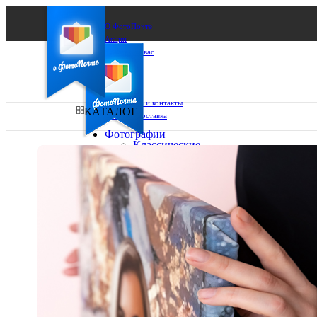
О ФотоПочте
Акции
Сделаем за вас
Бизнесу
FAQ
Франшиза
Поддержка и контакты
КАТАЛОГ
Оплата и доставка
Фотографии
Классические
фото
Ваш город:
10х10
10х15
Ваш регион доставки
13х18
15х15
Выберите из списка:
15х20
20х20
20х30
30х30
30х40
А4
Фото
в