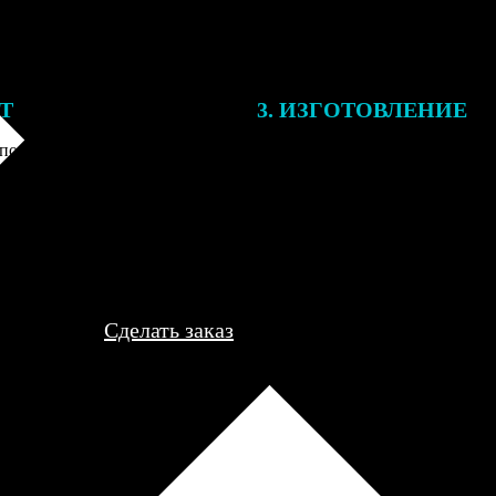
ЕТ
3. ИЗГОТОВЛЕНИЕ
подготовки заказа к печати
Оплатите заказ банковской кар
алисты могут связаться с Вами
оплаты получите подтверждение
му телефону или email для
описанием заказа. Когда отпра
я деталей.
вы получите письмо с трек-но
отслеживания.
Сделать заказ