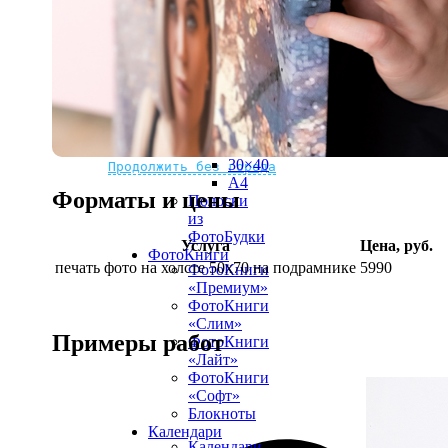
рамке
10х10
10×15
13×18
15×15
15×20
20×20
20×30
Не нашли Ваш город?
Мы доставляем по всему миру
30×30
30×40
Продолжить без города
A4
Форматы и цены
Полоски
из
ФотоБудки
Услуга
Цена, руб.
ФотоКниги
печать фото на холсте 50х70 на подрамнике
5990
ФотоКниги
«Премиум»
ФотоКниги
«Слим»
Примеры работ
ФотоКниги
«Лайт»
ФотоКниги
«Софт»
Блокноты
Календари
Календари