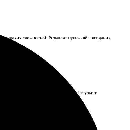
з — никаких сложностей. Результат превзошёл ожидания,
 Доставка в срок, упаковка отличная. Результат
рузьям!