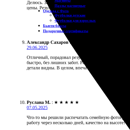
Магниты
Делюсь. Заказала печать на холсте. Процесс очень 
Пазлы магнитные
цены. Результат превзошел ожидания! Рекомендую 
Одежда с Фото
Футболки детские
Футболки для взрослых
Бьюти-боксы
Подарочные сертификаты
Александр Сахаров
:
★
★
★
★
★
29.06.2025
Отличный, порадовал результат! Заказал печать фо
быстро, без лишних забот. Работники компании опе
детали видны. В целом, впечатления только полож
Руслана М.
:
★
★
★
★
★
07.05.2025
Что-то мы решили распечатать семейную фотографи
работу через несколько дней, качество на высоте! Т