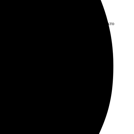
чивые. Изготовление заняло всего несколько дней.
упаковка — все пришло в целости. Рекомендую всем, кто
ко, менеджер все объяснил. Упаковка надежная,