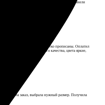
работали заказ. Качество на высоте! Приятно удивили
вен. Удобный сайт, все шаги четко прописаны. Оплатил
ка надежная. Холст отличного качества, цвета яркие,
ый. Сделала заказ, выбрала нужный размер. Получила