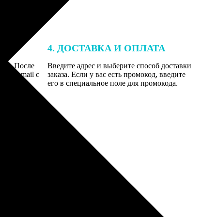
4. ДОСТАВКА И ОПЛАТА
той. После
Введите адрес и выберите способ доставки
 на email с
заказа. Если у вас есть промокод, введите
вим заказ
его в специальное поле для промокода.
мером для