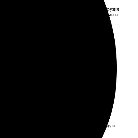
ивно понятному сайту. Заказ оформил просто – загрузил
ие и четкие. Печать без рамки сделала фотки легкими и
ии получили точно в срок и выглядели замечательно!
 без рамки, получил отличные результаты. Рекомендую