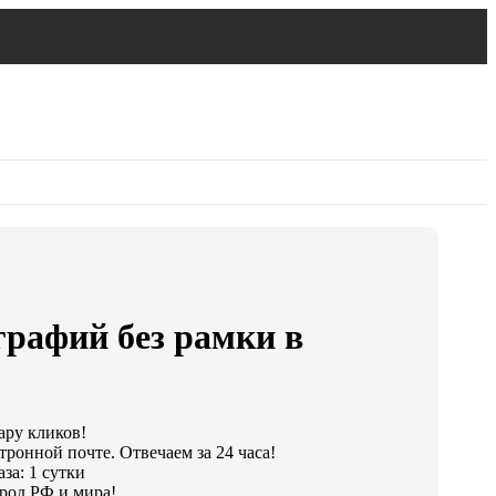
графий без рамки в
ару кликов!
тронной почте. Отвечаем за 24 часа!
за: 1 сутки
род РФ и мира!