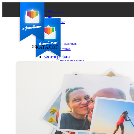
О ФотоПочте
Акции
Сделаем за вас
Бизнесу
FAQ
Франшиза
Поддержка и контакты
КАТАЛОГ
Оплата и доставка
Фотографии
Классические
фото
Ваш город:
10х10
10х15
Ваш регион доставки
13х18
15х15
Выберите из списка:
15х20
20х20
20х30
30х30
30х40
А4
Фото
в