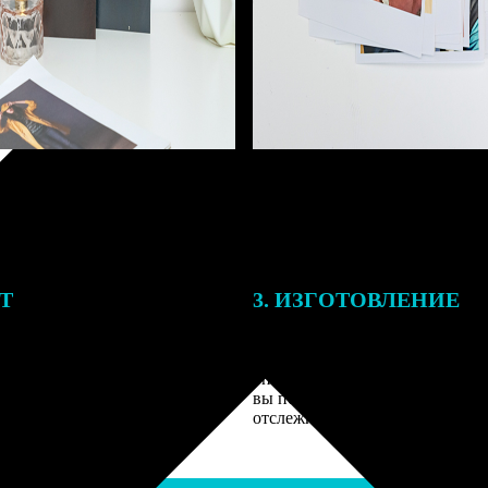
ЕТ
3. ИЗГОТОВЛЕНИЕ
подготовки заказа к печати
Оплатите заказ банковской кар
алисты могут связаться с Вами
оплаты получите подтверждение
му телефону или email для
описанием заказа. Когда отпра
я деталей.
вы получите письмо с трек-но
отслеживания.