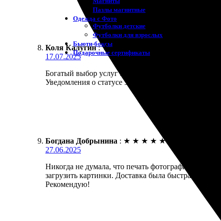
Магниты
Пазлы магнитные
Одежда с Фото
Футболки детские
Футболки для взрослых
Бьюти-боксы
Коля Калугин
:
★
★
★
★
★
Подарочные сертификаты
17.07.2025
Богатый выбор услуг и простота процесса. Заказал
Уведомления о статусе заказа пришли в срок, а ка
Богдана Добрынина
:
★
★
★
★
★
27.06.2025
Никогда не думала, что печать фотографий может бы
загрузить картинки. Доставка была быстрая, а кач
Рекомендую!