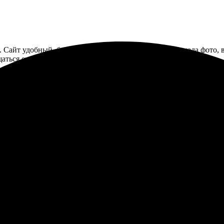
. Сайт удобный, быстро нашла нужный раздел. Загружала фото, 
щаться еще!
 оказался простым и удобным. Заказала печать, все прошло быс
афии, увидела, что ожидания оправдались. Рекомендую всем, кто