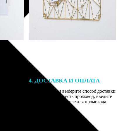
4. ДОСТАВКА И ОПЛАТА
той. После
Введите адрес и выберите способ доставки
 на email с
заказа. Если у вас есть промокод, введите
вим заказ
его в специальное поле для промокода
мером для