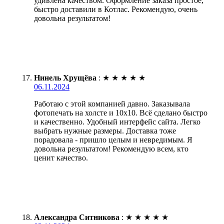
удивлена качеством. Оформление заказа простое,
быстро доставили в Котлас. Рекомендую, очень
довольна результатом!
Нинель Хрущёва
:
★
★
★
★
★
06.11.2024
Работаю с этой компанией давно. Заказывала
фотопечать на холсте и 10х10. Всё сделано быстро
и качественно. Удобный интерфейс сайта. Легко
выбрать нужные размеры. Доставка тоже
порадовала - пришло целым и невредимым. Я
довольна результатом! Рекомендую всем, кто
ценит качество.
Александра Ситникова
:
★
★
★
★
★