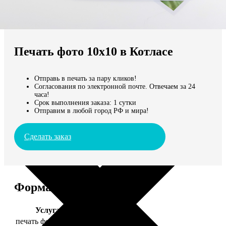
Не нашли Ваш город?
Мы доставляем по всему миру
Печать фото 10х10 в Котласе
Продолжить без города
Отправь в печать за пару кликов!
Согласования по электронной почте. Отвечаем за 24
часа!
Срок выполнения заказа: 1 сутки
Отправим в любой город РФ и мира!
Сделать заказ
Форматы и цены
Услуга
Цена, руб.
печать фото 10х10
19