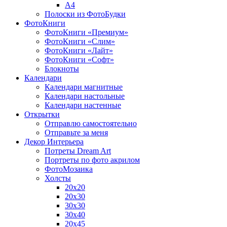
A4
Полоски из ФотоБудки
ФотоКниги
ФотоКниги «Премиум»
ФотоКниги «Слим»
ФотоКниги «Лайт»
ФотоКниги «Софт»
Блокноты
Календари
Календари магнитные
Календари настольные
Календари настенные
Открытки
Отправлю самостоятельно
Отправьте за меня
Декор Интерьера
Потреты Dream Art
Портреты по фото акрилом
ФотоМозаика
Холсты
20х20
20х30
30х30
30х40
20х45