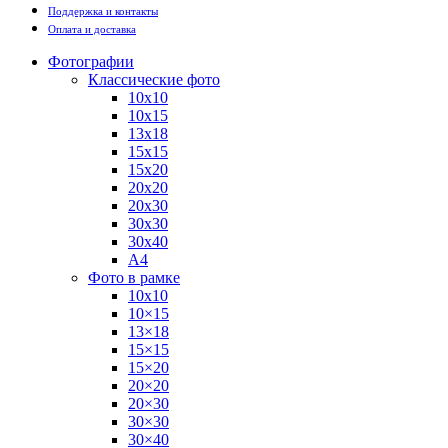
Поддержка и контакты
Оплата и доставка
Фотографии
Классические фото
10х10
10х15
13х18
15х15
15х20
20х20
20х30
30х30
30х40
А4
Фото в рамке
10х10
10×15
13×18
15×15
15×20
20×20
20×30
30×30
30×40