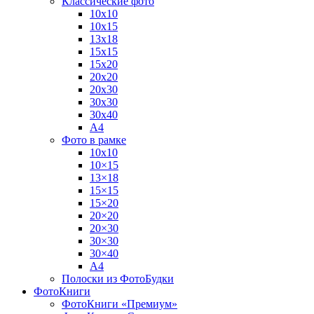
Классические фото
10х10
10х15
13х18
15х15
15х20
20х20
20х30
30х30
30х40
А4
Фото в рамке
10х10
10×15
13×18
15×15
15×20
20×20
20×30
30×30
30×40
A4
Полоски из ФотоБудки
ФотоКниги
ФотоКниги «Премиум»