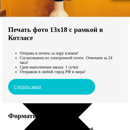
Не нашли Ваш город?
Мы доставляем по всему миру
Печать фото 13х18 с рамкой в
Продолжить без города
Котласе
Отправь в печать за пару кликов!
Согласования по электронной почте. Отвечаем за 24
часа!
Срок выполнения заказа: 1 сутки
Отправим в любой город РФ и мира!
Сделать заказ
Форматы и цены
Услуга
Цена, руб.