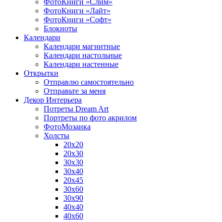
ФотоКниги «Слим»
ФотоКниги «Лайт»
ФотоКниги «Софт»
Блокноты
Календари
Календари магнитные
Календари настольные
Календари настенные
Открытки
Отправлю самостоятельно
Отправьте за меня
Декор Интерьера
Потреты Dream Art
Портреты по фото акрилом
ФотоМозаика
Холсты
20х20
20х30
30х30
30х40
20х45
30х60
30х90
40х40
40х60