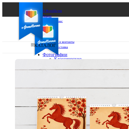
О ФотоПочте
Акции
Сделаем за вас
Бизнесу
FAQ
Франшиза
Поддержка и контакты
КАТАЛОГ
Оплата и доставка
Фотографии
Классические
фото
Ваш город:
10х10
10х15
Ваш регион доставки
13х18
15х15
Выберите из списка:
15х20
20х20
20х30
30х30
30х40
А4
Фото
в