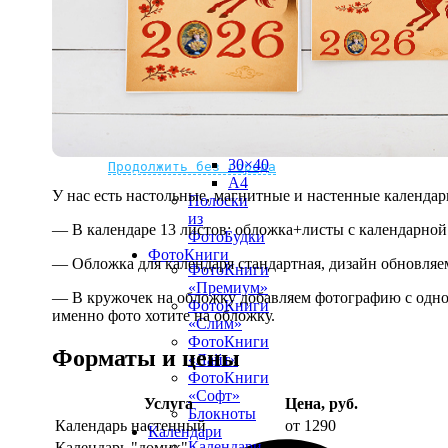
рамке
10х10
10×15
13×18
15×15
15×20
20×20
20×30
Не нашли Ваш город?
Мы доставляем по всему миру
30×30
30×40
Продолжить без города
A4
У нас есть настольные, магнитные и настенные календар
Полоски
из
— В календаре 13 листов: обложка+листы с календарной 
ФотоБудки
ФотоКниги
— Обложка для календаря стандартная, дизайн обновляе
ФотоКниги
«Премиум»
— В кружочек на обложку добавляем фотографию с одной
ФотоКниги
именно фото хотите на обложку.
«Слим»
ФотоКниги
Форматы и цены
«Лайт»
ФотоКниги
«Софт»
Услуга
Цена, руб.
Блокноты
Календарь настенный
от 1290
Календари
Календари
Календарь "домик"
890