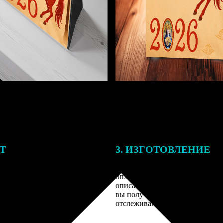
ЕТ
3. ИЗГОТОВЛЕНИЕ
подготовки заказа к печати
Оплатите заказ банковской кар
алисты могут связаться с Вами
оплаты получите подтверждение
му телефону или email для
описанием заказа. Когда отпра
я деталей.
вы получите письмо с трек-но
отслеживания.