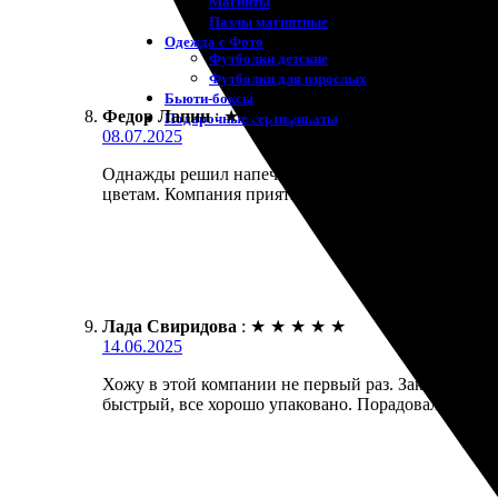
Магниты
Пазлы магнитные
Одежда с Фото
Футболки детские
Футболки для взрослых
Бьюти-боксы
Федор Лапин
:
★
★
★
★
★
Подарочные сертификаты
08.07.2025
Однажды решил напечатать календари. Процесс зака
цветам. Компания приятно удивила!
Лада Свиридова
:
★
★
★
★
★
14.06.2025
Хожу в этой компании не первый раз. Заказала кале
быстрый, все хорошо упаковано. Порадовала быстра