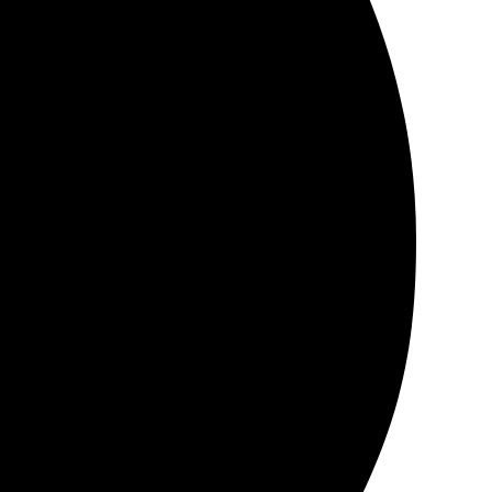
льтат превзошёл ожидания.
ографии яркие и четкие, просто супер! Обязательно
брала фотографии и оформила заказ. Печать
ия, обязательно закажу еще! Рекомендую!