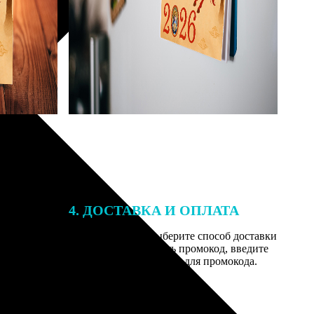
4. ДОСТАВКА И ОПЛАТА
той. После
Введите адрес и выберите способ доставки
 на email с
заказа. Если у вас есть промокод, введите
вим заказ
его в специальное поле для промокода.
мером для