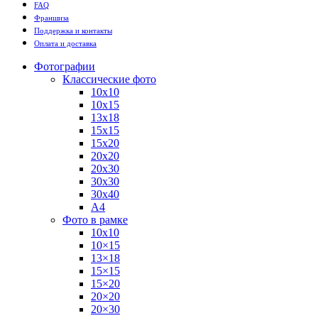
FAQ
Франшиза
Поддержка и контакты
Оплата и доставка
Фотографии
Классические фото
10х10
10х15
13х18
15х15
15х20
20х20
20х30
30х30
30х40
А4
Фото в рамке
10х10
10×15
13×18
15×15
15×20
20×20
20×30