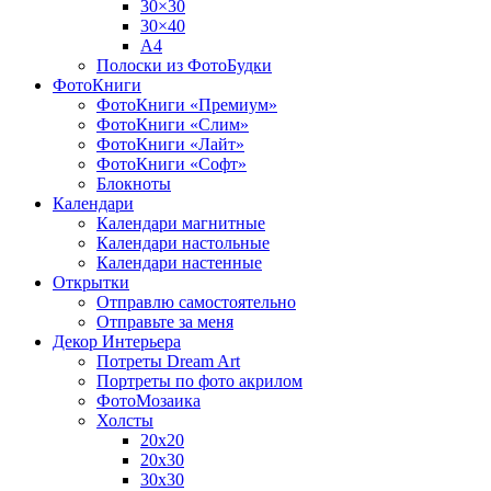
30×30
30×40
A4
Полоски из ФотоБудки
ФотоКниги
ФотоКниги «Премиум»
ФотоКниги «Слим»
ФотоКниги «Лайт»
ФотоКниги «Софт»
Блокноты
Календари
Календари магнитные
Календари настольные
Календари настенные
Открытки
Отправлю самостоятельно
Отправьте за меня
Декор Интерьера
Потреты Dream Art
Портреты по фото акрилом
ФотоМозаика
Холсты
20х20
20х30
30х30