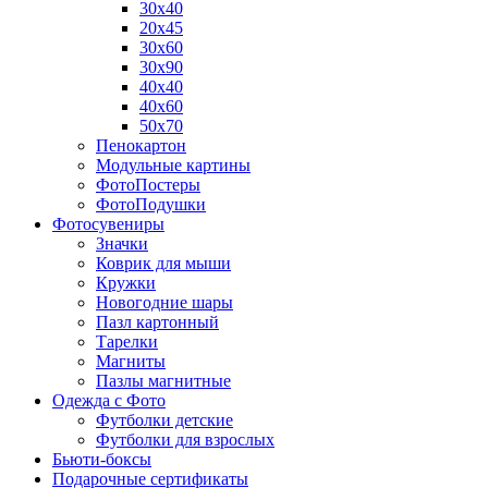
30х40
20х45
30х60
30х90
40х40
40х60
50х70
Пенокартон
Модульные картины
ФотоПостеры
ФотоПодушки
Фотоcувениры
Значки
Коврик для мыши
Кружки
Новогодние шары
Пазл картонный
Тарелки
Магниты
Пазлы магнитные
Одежда с Фото
Футболки детские
Футболки для взрослых
Бьюти-боксы
Подарочные сертификаты