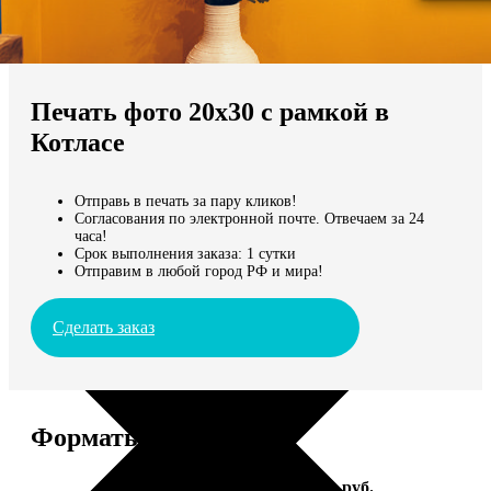
Не нашли Ваш город?
Мы доставляем по всему миру
Печать фото 20х30 с рамкой в
Продолжить без города
Котласе
Отправь в печать за пару кликов!
Согласования по электронной почте. Отвечаем за 24
часа!
Срок выполнения заказа: 1 сутки
Отправим в любой город РФ и мира!
Сделать заказ
Форматы и цены
Услуга
Цена, руб.