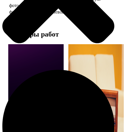
фото 20х30 в деревянной рамке
990
фото 20х30 в алюминиевой рамке
2490
Примеры работ